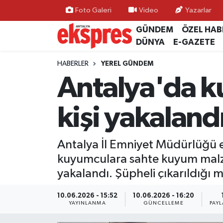
Foto Galeri
Video
Yazarlar
GÜNDEM
ÖZEL HAB
ÖZEL HABER
Nöbetçi Eczaneler
DÜNYA
E-GAZETE
GÜNDEM
Hava Durumu
HABERLER
YEREL GÜNDEM
Antalya'da k
YEREL GÜNDEM
Trafik Durumu
kişi yakaland
EKONOMİ
Süper Lig Puan Durumu ve Fikstür
KÜLTÜR - SANAT
Tüm Manşetler
Antalya İl Emniyet Müdürlüğü e
kuyumculara sahte kuyum malzem
SPOR
Son Dakika Haberleri
yakalandı. Şüpheli çıkarıldığı
SİYASET
Haber Arşivi
10.06.2026 - 15:52
10.06.2026 - 16:20
YAYINLANMA
GÜNCELLEME
PAYL
SAĞLIK