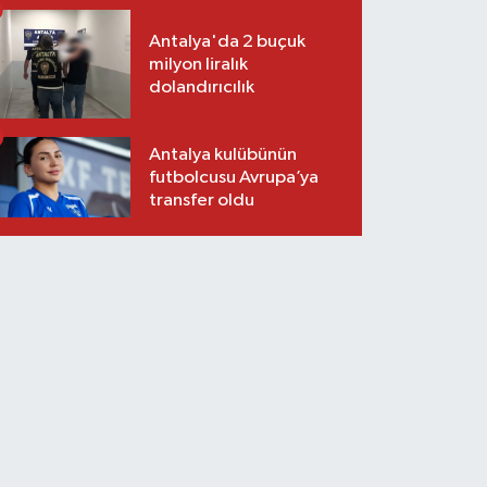
Antalya'da 2 buçuk
milyon liralık
dolandırıcılık
Antalya kulübünün
futbolcusu Avrupa’ya
transfer oldu