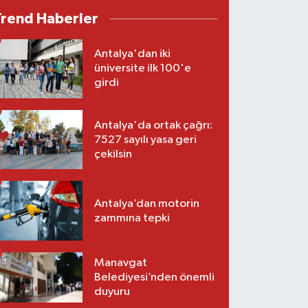
Trend Haberler
Antalya'dan iki
üniversite ilk 100'e
girdi
Antalya'da ortak çağrı:
7527 sayılı yasa geri
çekilsin
Antalya’dan motorin
zammına tepki
Manavgat
Belediyesi’nden önemli
duyuru