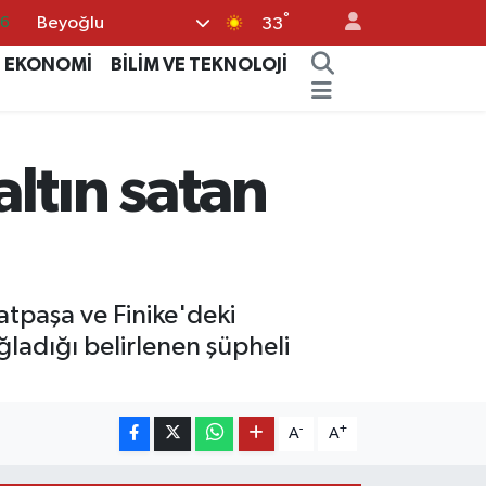
°
Beyoğlu
05
33
18
EKONOMİ
BİLİM VE TEKNOLOJİ
22
39
ltın satan
0
66
tpaşa ve Finike'deki
ladığı belirlenen şüpheli
-
+
A
A