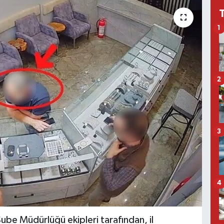
1
2
3
4
ube Müdürlüğü ekipleri tarafından, il