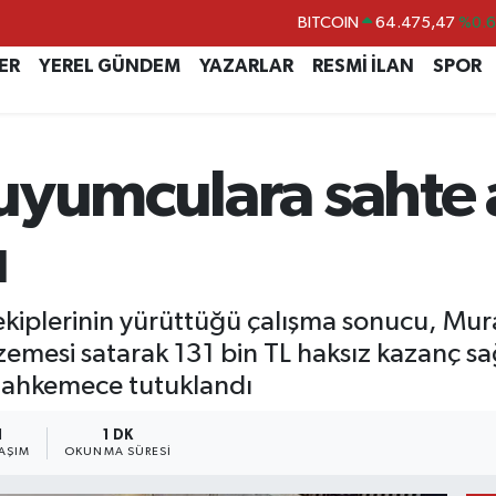
DOLAR
47,5971
%0.
EURO
55,1336
%0.
ER
YEREL GÜNDEM
YAZARLAR
RESMİ İLAN
SPOR
STERLİN
64,2534
%0.
GRAM ALTIN
6518.23
%0.
uyumculara sahte a
BİST100
13.703
%
BITCOIN
64.475,47
%0.
ı
kiplerinin yürüttüğü çalışma sonucu, Mura
esi satarak 131 bin TL haksız kazanç sağ
 mahkemece tutuklandı
1
1 DK
AŞIM
OKUNMA SÜRESI