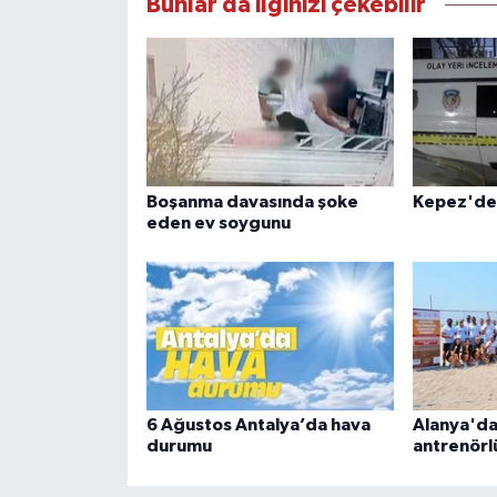
Bunlar da ilginizi çekebilir
Boşanma davasında şoke
Kepez'de 
eden ev soygunu
6 Ağustos Antalya’da hava
Alanya'da
durumu
antrenörl