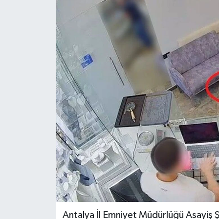
DÜNYA
EĞİTİM
TURİZM
RÖPORTAJ
VİDEO HABERLER
YAZARLAR
RESMİ İLAN
MAGAZİN
Antalya İl Emniyet Müdürlüğü Asayiş Ş