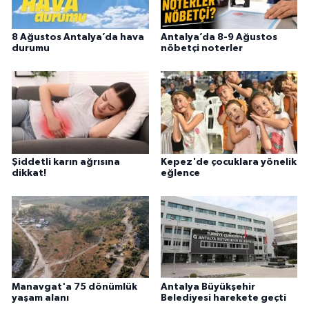
8 Ağustos Antalya’da hava
Antalya’da 8-9 Ağustos
durumu
nöbetçi noterler
Şiddetli karın ağrısına
Kepez'de çocuklara yönelik
dikkat!
eğlence
Manavgat'a 75 dönümlük
Antalya Büyükşehir
yaşam alanı
Belediyesi harekete geçti