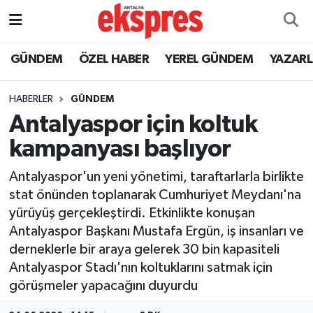
ÖZEL HABER
Nöbetçi Eczaneler
GÜNDEM
ÖZEL HABER
YEREL GÜNDEM
YAZAR
GÜNDEM
Hava Durumu
HABERLER
GÜNDEM
Antalyaspor için koltuk
YEREL GÜNDEM
Trafik Durumu
kampanyası başlıyor
EKONOMİ
Süper Lig Puan Durumu ve Fikstür
Antalyaspor'un yeni yönetimi, taraftarlarla birlikte
stat önünden toplanarak Cumhuriyet Meydanı'na
KÜLTÜR - SANAT
Tüm Manşetler
yürüyüş gerçekleştirdi. Etkinlikte konuşan
Antalyaspor Başkanı Mustafa Ergün, iş insanları ve
SPOR
Son Dakika Haberleri
derneklerle bir araya gelerek 30 bin kapasiteli
Antalyaspor Stadı'nın koltuklarını satmak için
SİYASET
Haber Arşivi
görüşmeler yapacağını duyurdu
SAĞLIK