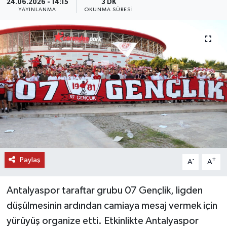
24.06.2026 - 14:15
3 DK
YAYINLANMA
OKUNMA SÜRESI
DÜNYA
EĞİTİM
TURİZM
RÖPORTAJ
VİDEO HABERLER
YAZARLAR
Paylaş
-
+
A
A
RESMİ İLAN
Antalyaspor taraftar grubu 07 Gençlik, ligden
MAGAZİN
düşülmesinin ardından camiaya mesaj vermek için
yürüyüş organize etti. Etkinlikte Antalyaspor