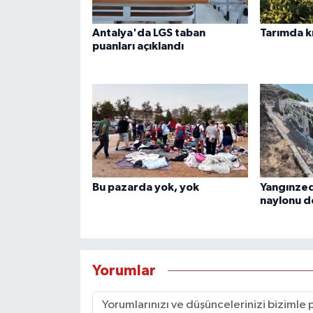
Antalya'da LGS taban
Tarımda k
puanları açıklandı
Bu pazarda yok, yok
Yangınzed
naylonu d
Yorumlar