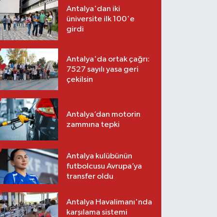
Antalya'dan iki
üniversite ilk 100'e
girdi
Antalya'da ortak çağrı:
7527 sayılı yasa geri
çekilsin
Antalya’dan motorin
zammına tepki
Antalya kulübünün
futbolcusu Avrupa’ya
transfer oldu
Antalya Havalimanı'nda
karşılama sistemi