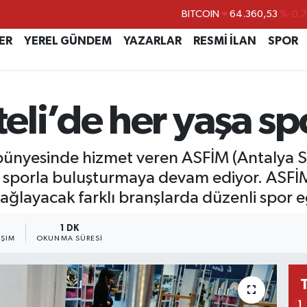
BITCOIN
64.360,53
%-0.
DOLAR
47,7069
%0.
ER
YEREL GÜNDEM
YAZARLAR
RESMİ İLAN
SPOR
EURO
55,0265
%0.
STERLİN
64,1897
%0.
eli’de her yaşa sp
GRAM ALTIN
6574.81
%1.
BİST100
13.887
%6
bünyesinde hizmet veren ASFİM (Antalya Sp
rı sporla buluşturmaya devam ediyor. ASFİ
 sağlayacak farklı branşlarda düzenli spor eğ
1 DK
AŞIM
OKUNMA SÜRESI
1