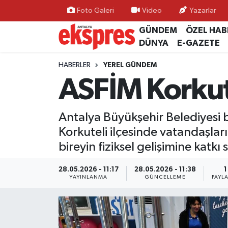
Foto Galeri
Video
Yazarlar
GÜNDEM
ÖZEL HAB
ÖZEL HABER
Nöbetçi Eczaneler
DÜNYA
E-GAZETE
GÜNDEM
Hava Durumu
HABERLER
YEREL GÜNDEM
ASFİM Korkut
YEREL GÜNDEM
Trafik Durumu
Antalya Büyükşehir Belediyesi 
EKONOMİ
Süper Lig Puan Durumu ve Fikstür
Korkuteli ilçesinde vatandaşla
KÜLTÜR - SANAT
Tüm Manşetler
bireyin fiziksel gelişimine katkı
SPOR
Son Dakika Haberleri
28.05.2026 - 11:17
28.05.2026 - 11:38
1
YAYINLANMA
GÜNCELLEME
PAYL
SİYASET
Haber Arşivi
SAĞLIK