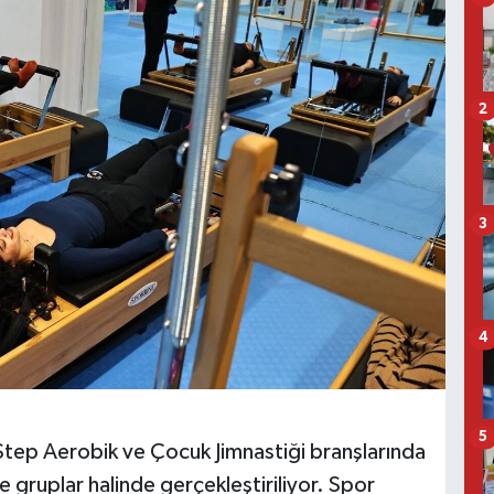
2
3
4
5
Step Aerobik ve Çocuk Jimnastiği branşlarında
de gruplar halinde gerçekleştiriliyor. Spor