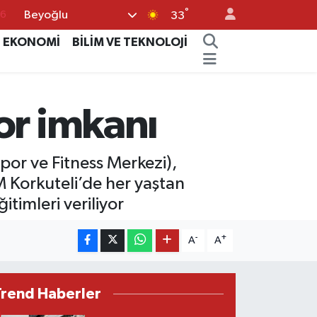
76
°
Beyoğlu
33
17
EKONOMİ
BİLİM VE TEKNOLOJİ
01
02
or imkanı
44
4
or ve Fitness Merkezi),
M Korkuteli’de her yaştan
itimleri veriliyor
-
+
A
A
Trend Haberler