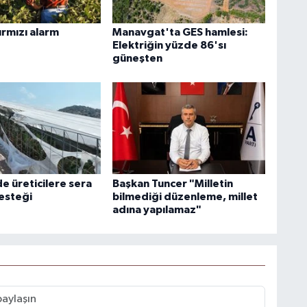
ırmızı alarm
Manavgat'ta GES hamlesi:
Elektriğin yüzde 86'sı
güneşten
e üreticilere sera
Başkan Tuncer "Milletin
esteği
bilmediği düzenleme, millet
adına yapılamaz"