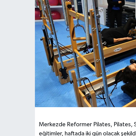
DÜNYA
EĞİTİM
TURİZM
RÖPORTAJ
VİDEO HABERLER
YAZARLAR
RESMİ İLAN
MAGAZİN
Merkezde Reformer Pilates, Pilates, 
eğitimler, haftada iki gün olacak şekil