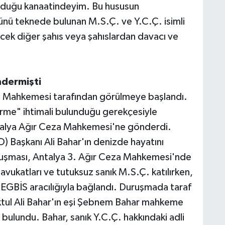
olduğu kanaatindeyim. Bu hususun
ünü teknede bulunan M.S.Ç. ve Y.C.Ç. isimli
ecek diğer şahıs veya şahıslardan davacı ve
dermişti
a Mahkemesi tarafından görülmeye başlandı.
me" ihtimali bulunduğu gerekçesiyle
ntalya Ağır Ceza Mahkemesi'ne gönderdi.
) Başkanı Ali Bahar'ın denizde hayatını
uruşması, Antalya 3. Ağır Ceza Mahkemesi'nde
vukatları ve tutuksuz sanık M.S.Ç. katılırken,
EGBİS aracılığıyla bağlandı. Duruşmada taraf
maktul Ali Bahar'ın eşi Şebnem Bahar mahkeme
bulundu. Bahar, sanık Y.C.Ç. hakkındaki adli