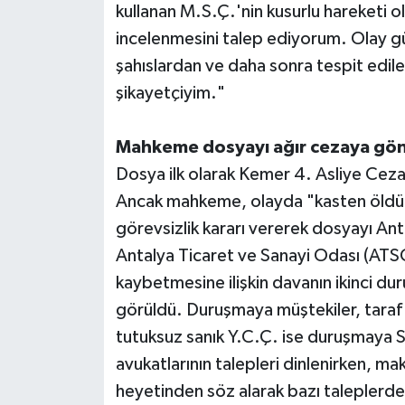
kullanan M.S.Ç.'nin kusurlu hareketi 
incelenmesini talep ediyorum. Olay g
şahıslardan ve daha sonra tespit edil
şikayetçiyim."
Mahkeme dosyayı ağır cezaya gön
Dosya ilk olarak Kemer 4. Asliye Cez
Ancak mahkeme, olayda "kasten öldür
görevsizlik kararı vererek dosyayı A
Antalya Ticaret ve Sanayi Odası (ATSO
kaybetmesine ilişkin davanın ikinci d
görüldü. Duruşmaya müştekiler, taraf a
tutuksuz sanık Y.C.Ç. ise duruşmaya S
avukatlarının talepleri dinlenirken, 
heyetinden söz alarak bazı taleplerde 