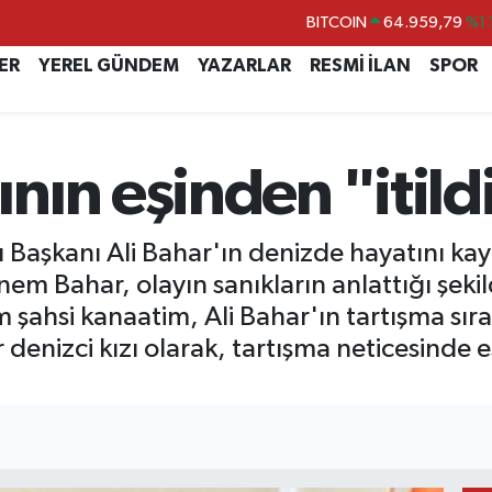
DOLAR
47,7436
%0.
EURO
55,2510
%0.
ER
YEREL GÜNDEM
YAZARLAR
RESMİ İLAN
SPOR
STERLİN
64,4811
%0.
GRAM ALTIN
6660.55
%0.
ın eşinden "itildi
BİST100
13.779
%-
BITCOIN
64.959,79
%1.
 Başkanı Ali Bahar'ın denizde hayatını kayb
m Bahar, olayın sanıkların anlattığı şekil
 şahsi kanaatim, Ali Bahar'ın tartışma sıra
enizci kızı olarak, tartışma neticesinde eş