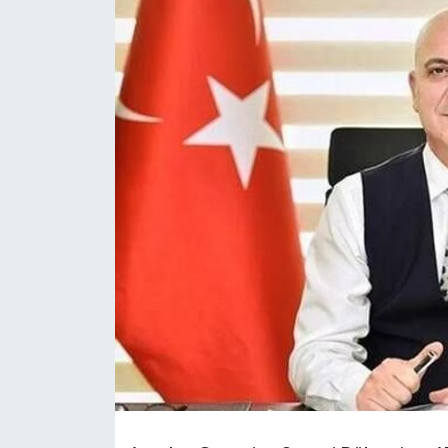
DÜNYA
EĞİTİM
TURİZM
RÖPORTAJ
VİDEO HABERLER
YAZARLAR
RESMİ İLAN
MAGAZİN