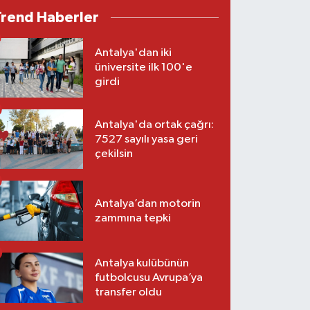
Trend Haberler
Antalya'dan iki
üniversite ilk 100'e
girdi
Antalya'da ortak çağrı:
7527 sayılı yasa geri
çekilsin
Antalya’dan motorin
zammına tepki
Antalya kulübünün
futbolcusu Avrupa’ya
transfer oldu