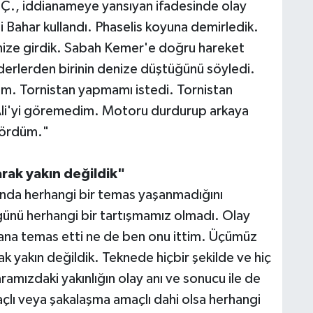
S.Ç., iddianameye yansıyan ifadesinde olay
i Bahar kullandı. Phaselis koyuna demirledik.
denize girdik. Sabah Kemer'e doğru hareket
derlerden birinin denize düştüğünü söyledi.
m. Tornistan yapmamı istedi. Tornistan
 Ali'yi göremedim. Motoru durdurup arkaya
 gördüm."
arak yakın değildik"
ında herhangi bir temas yaşanmadığını
y günü herhangi bir tartışmamız olmadı. Olay
ana temas etti ne de ben onu ittim. Üçümüz
rak yakın değildik. Teknede hiçbir şekilde ve hiç
ramızdaki yakınlığın olay anı ve sonucu ile de
açlı veya şakalaşma amaçlı dahi olsa herhangi