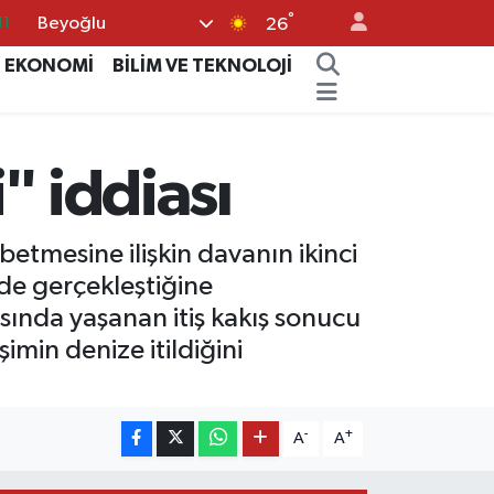
°
Beyoğlu
18
26
32
EKONOMİ
BİLİM VE TEKNOLOJİ
38
03
" iddiası
14
11
etmesine ilişkin davanın ikinci
de gerçekleştiğine
sında yaşanan itiş kakış sonucu
imin denize itildiğini
-
+
A
A