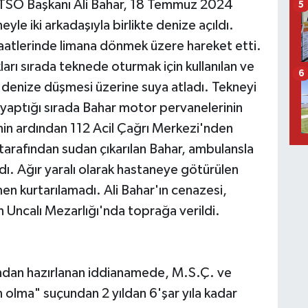
ATSO Başkanı Ali Bahar, 18 Temmuz 2024
5
eyle iki arkadaşıyla birlikte denize açıldı.
aatlerinde limana dönmek üzere hareket etti.
arı sırada teknede oturmak için kullanılan ve
6
n denize düşmesi üzerine suya atladı. Tekneyi
yaptığı sırada Bahar motor pervanelerinin
nin ardından 112 Acil Çağrı Merkezi'nden
 tarafından sudan çıkarılan Bahar, ambulansla
dı. Ağır yaralı olarak hastaneye götürülen
n kurtarılamadı. Ali Bahar'ın cenazesi,
Uncalı Mezarlığı'nda toprağa verildi.
ndan hazırlanan iddianamede, M.S.Ç. ve
 olma" suçundan 2 yıldan 6'şar yıla kadar