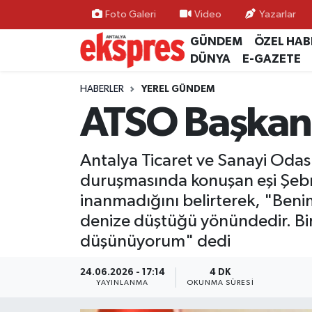
Foto Galeri
Video
Yazarlar
GÜNDEM
ÖZEL HAB
ÖZEL HABER
Nöbetçi Eczaneler
DÜNYA
E-GAZETE
GÜNDEM
Hava Durumu
HABERLER
YEREL GÜNDEM
ATSO Başkanın
YEREL GÜNDEM
Trafik Durumu
Antalya Ticaret ve Sanayi Odası
EKONOMİ
Süper Lig Puan Durumu ve Fikstür
duruşmasında konuşan eşi Şebne
KÜLTÜR - SANAT
Tüm Manşetler
inanmadığını belirterek, "Benim
denize düştüğü yönündedir. Bir d
SPOR
Son Dakika Haberleri
düşünüyorum" dedi
SİYASET
Haber Arşivi
24.06.2026 - 17:14
4 DK
YAYINLANMA
OKUNMA SÜRESI
SAĞLIK