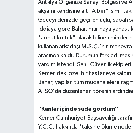
Antalya Organize Sanayi Bölgesi ve 
akşamı kendisine ait "Alber" isimli tekn
Geceyi denizde geçiren üçlü, sabah s
İddiaya göre Bahar, marinaya yanaştıkl
"armut koltuk" olarak bilinen minderi
kullanan arkadaşı M.S.Ç.'nin manevra 
arasında kaldı. Durumun fark edilmesi
yardım istendi. Sahil Güvenlik ekipleri
Kemer'deki özel bir hastaneye kaldırıl
Bahar, yapılan tüm müdahalelere rağme
ATSO'da düzenlenen törenin ardından 
"Kanlar içinde suda gördüm"
Kemer Cumhuriyet Başsavcılığı tarafı
Y.C.Ç. hakkında "taksirle ölüme neden