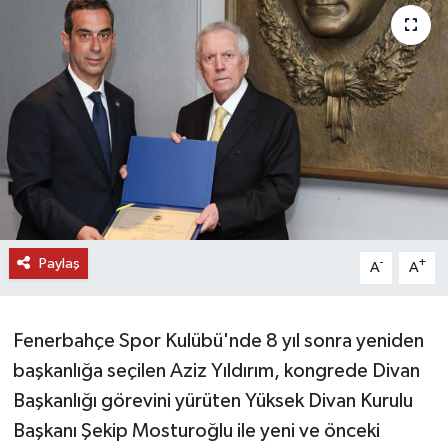
DÜNYA
EĞİTİM
TURİZM
RÖPORTAJ
VİDEO HABERLER
Paylaş
-
+
A
A
YAZARLAR
Fenerbahçe Spor Kulübü'nde 8 yıl sonra yeniden
RESMİ İLAN
başkanlığa seçilen Aziz Yıldırım, kongrede Divan
MAGAZİN
Başkanlığı görevini yürüten Yüksek Divan Kurulu
Başkanı Şekip Mosturoğlu ile yeni ve önceki