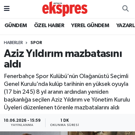
ÖZEL HABER
Nöbetçi Eczaneler
GÜNDEM
ÖZEL HABER
YEREL GÜNDEM
YAZAR
GÜNDEM
Hava Durumu
HABERLER
SPOR
Aziz Yıldırım mazbatasını
YEREL GÜNDEM
Trafik Durumu
aldı
EKONOMİ
Süper Lig Puan Durumu ve Fikstür
Fenerbahçe Spor Kulübü'nün Olağanüstü Seçimli
Genel Kurulu'nda kulüp tarihinin en yüksek oyuyla
KÜLTÜR - SANAT
Tüm Manşetler
(17 bin 245) 8 yıl aranın ardından yeniden
başkanlığa seçilen Aziz Yıldırım ve Yönetim Kurulu
SPOR
Son Dakika Haberleri
Üyeleri düzenlenen törenle mazbatalarını aldı
SİYASET
Haber Arşivi
10.06.2026 - 15:59
1 DK
YAYINLANMA
OKUNMA SÜRESI
SAĞLIK