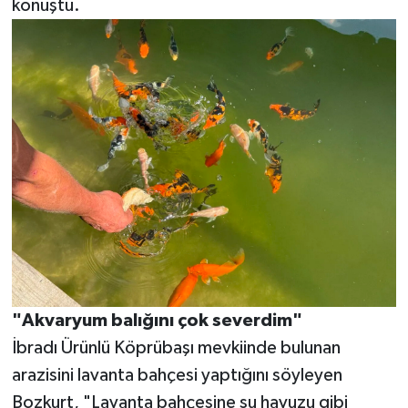
konuştu.
"Akvaryum balığını çok severdim"
İbradı Ürünlü Köprübaşı mevkiinde bulunan
arazisini lavanta bahçesi yaptığını söyleyen
Bozkurt, "Lavanta bahçesine su havuzu gibi