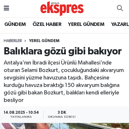
ÖZEL HABER
Nöbetçi Eczaneler
GÜNDEM
ÖZEL HABER
YEREL GÜNDEM
YAZAR
GÜNDEM
Hava Durumu
HABERLER
YEREL GÜNDEM
Balıklara gözü gibi bakıyor
YEREL GÜNDEM
Trafik Durumu
Antalya'nın İbradı ilçesi Ürünlü Mahallesi'nde
EKONOMİ
Süper Lig Puan Durumu ve Fikstür
oturan Selami Bozkurt, çocukluğundaki akvaryum
sevgisini yüzme havuzuna taşıdı. Bahçesine
KÜLTÜR - SANAT
Tüm Manşetler
kurduğu havuza bıraktığı 150 akvaryum balığına
gözü gibi bakan Bozkurt, balıkları kendi elleriyle
SPOR
Son Dakika Haberleri
besliyor
SİYASET
Haber Arşivi
14.08.2025 - 10:54
3 DK
YAYINLANMA
OKUNMA SÜRESI
SAĞLIK