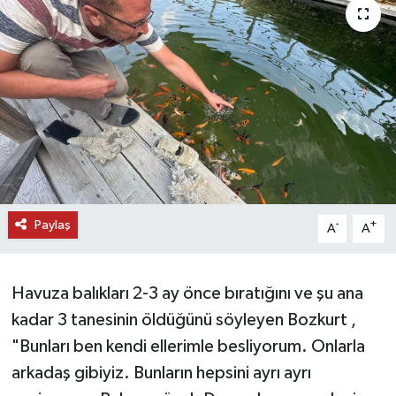
DÜNYA
EĞİTİM
TURİZM
RÖPORTAJ
VİDEO HABERLER
Paylaş
-
+
A
A
YAZARLAR
Havuza balıkları 2-3 ay önce bıratığını ve şu ana
RESMİ İLAN
kadar 3 tanesinin öldüğünü söyleyen Bozkurt ,
"Bunları ben kendi ellerimle besliyorum. Onlarla
MAGAZİN
arkadaş gibiyiz. Bunların hepsini ayrı ayrı