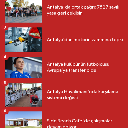
Antalya'da ortak çağrı: 7527 sayılı
yasa geri çekilsin
3
Antalya’dan motorin zammına tepki
4
Antalya kulübünün futbolcusu
Avrupa’ya transfer oldu
5
Antalya Havalimanı'nda karşılama
sistemi değişti
6
Side Beach Cafe'de çalışmalar
devam ediyor