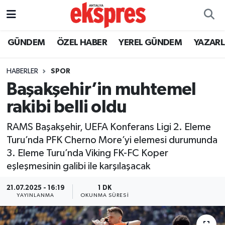
ÖZEL HABER
Nöbetçi Eczaneler
GÜNDEM
ÖZEL HABER
YEREL GÜNDEM
YAZAR
GÜNDEM
Hava Durumu
HABERLER
SPOR
Başakşehir’in muhtemel
YEREL GÜNDEM
Trafik Durumu
rakibi belli oldu
EKONOMİ
Süper Lig Puan Durumu ve Fikstür
RAMS Başakşehir, UEFA Konferans Ligi 2. Eleme
Turu’nda PFK Cherno More’yi elemesi durumunda
KÜLTÜR - SANAT
Tüm Manşetler
3. Eleme Turu’nda Viking FK-FC Koper
eşleşmesinin galibi ile karşılaşacak
SPOR
Son Dakika Haberleri
21.07.2025 - 16:19
1 DK
SİYASET
Haber Arşivi
YAYINLANMA
OKUNMA SÜRESI
SAĞLIK