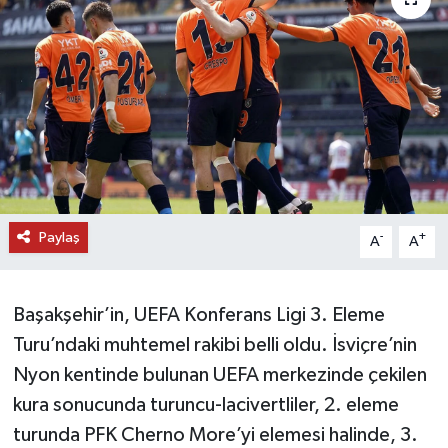
DÜNYA
EĞİTİM
TURİZM
RÖPORTAJ
Paylaş
VİDEO HABERLER
-
+
A
A
YAZARLAR
Başakşehir’in, UEFA Konferans Ligi 3. Eleme
RESMİ İLAN
Turu’ndaki muhtemel rakibi belli oldu. İsviçre’nin
Nyon kentinde bulunan UEFA merkezinde çekilen
MAGAZİN
kura sonucunda turuncu-lacivertliler, 2. eleme
turunda PFK Cherno More’yi elemesi halinde, 3.