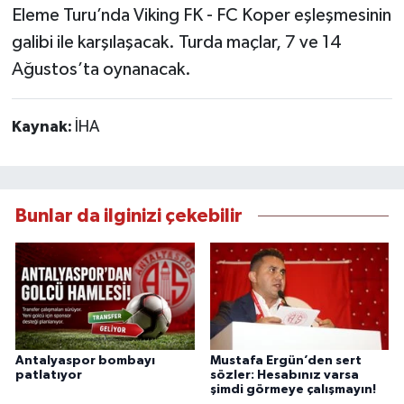
Eleme Turu’nda Viking FK - FC Koper eşleşmesinin
galibi ile karşılaşacak. Turda maçlar, 7 ve 14
Ağustos’ta oynanacak.
Kaynak:
İHA
Bunlar da ilginizi çekebilir
Antalyaspor bombayı
Mustafa Ergün’den sert
patlatıyor
sözler: Hesabınız varsa
şimdi görmeye çalışmayın!