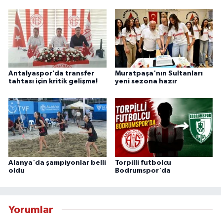
Antalyaspor’da transfer
Muratpaşa'nın Sultanları
tahtası için kritik gelişme!
yeni sezona hazır
Alanya'da şampiyonlar belli
Torpilli futbolcu
oldu
Bodrumspor'da
Yorumlar