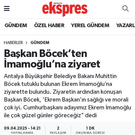
ÖZEL HABER
Nöbetçi Eczaneler
GÜNDEM
ÖZEL HABER
YEREL GÜNDEM
YAZAR
GÜNDEM
Hava Durumu
HABERLER
GÜNDEM
Başkan Böcek’ten
YEREL GÜNDEM
Trafik Durumu
İmamoğlu’na ziyaret
EKONOMİ
Süper Lig Puan Durumu ve Fikstür
Antalya Büyükşehir Belediye Bakanı Muhittin
Böcek tutuklu bulunan Ekrem İmamoğlu’na
KÜLTÜR - SANAT
Tüm Manşetler
ziyarette bulundu. Ziyaretin ardından konuşan
Başkan Böcek, 'Ekrem Başkan'ın sağlığı ve morali
SPOR
Son Dakika Haberleri
çok iyi. Cumhurbaşkanı adayımız Ekrem İmamoğlu
ile çok güzel günler göreceğiz" dedi
SİYASET
Haber Arşivi
09.04.2025 - 14:21
2
1 DK
SAĞLIK
YAYINLANMA
PAYLAŞIM
OKUNMA SÜRESI