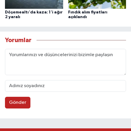
Döşemealtı'da kaza: 1'i ağır
Fındık alım fiyatları
2 yaralı
açıklandı
Yorumlar
Gönder