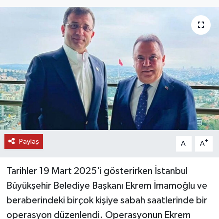
DÜNYA
EĞİTİM
TURİZM
RÖPORTAJ
VİDEO HABERLER
Paylaş
YAZARLAR
-
+
A
A
RESMİ İLAN
Tarihler 19 Mart 2025'i gösterirken İstanbul
Büyükşehir Belediye Başkanı Ekrem İmamoğlu ve
MAGAZİN
beraberindeki birçok kişiye sabah saatlerinde bir
operasyon düzenlendi. Operasyonun Ekrem