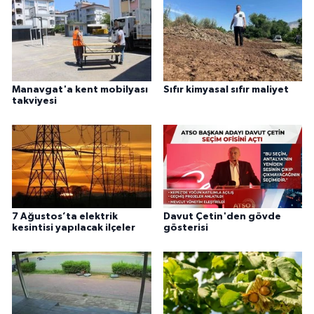
Manavgat'a kent mobilyası
Sıfır kimyasal sıfır maliyet
takviyesi
7 Ağustos’ta elektrik
Davut Çetin'den gövde
kesintisi yapılacak ilçeler
gösterisi