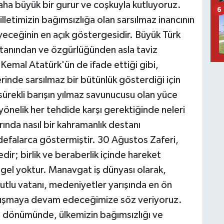
daha büyük bir gurur ve coşkuyla kutluyoruz.
6
lletimizin bağımsızlığa olan sarsılmaz inancının
ceğinin en açık göstergesidir. Büyük Türk
atanından ve özgürlüğünden asla taviz
emal Atatürk'ün de ifade ettiği gibi,
rinde sarsılmaz bir bütünlük gösterdiği için
sürekli barışın yılmaz savunucusu olan yüce
yönelik her tehdide karşı gerektiğinde neleri
ında nasıl bir kahramanlık destanı
efalarca göstermiştir. 30 Ağustos Zaferi,
ir; birlik ve beraberlik içinde hareket
gel yoktur. Manavgat iş dünyası olarak,
kutlu vatanı, medeniyetler yarışında en ön
çalışmaya devam edeceğimize söz veriyoruz.
l dönümünde, ülkemizin bağımsızlığı ve