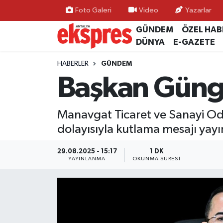
Foto Galeri
Video
Yazarlar
GÜNDEM
ÖZEL HAB
ÖZEL HABER
Nöbetçi Eczaneler
DÜNYA
E-GAZETE
GÜNDEM
Hava Durumu
HABERLER
GÜNDEM
Başkan Güng
YEREL GÜNDEM
Trafik Durumu
Manavgat Ticaret ve Sanayi Od
EKONOMİ
Süper Lig Puan Durumu ve Fikstür
dolayısıyla kutlama mesajı yay
KÜLTÜR - SANAT
Tüm Manşetler
29.08.2025 - 15:17
1 DK
YAYINLANMA
OKUNMA SÜRESI
SPOR
Son Dakika Haberleri
SİYASET
Haber Arşivi
SAĞLIK