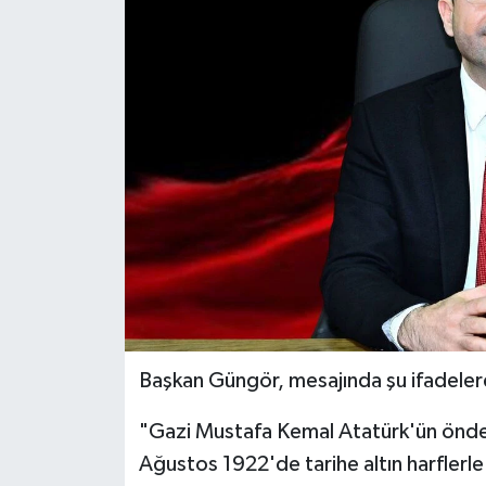
DÜNYA
EĞİTİM
TURİZM
RÖPORTAJ
VİDEO HABERLER
YAZARLAR
RESMİ İLAN
Başkan Güngör, mesajında şu ifadelere
MAGAZİN
"Gazi Mustafa Kemal Atatürk'ün önde
Ağustos 1922'de tarihe altın harfler