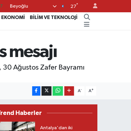
°
Beyoğlu
87
27
18
EKONOMİ
BİLİM VE TEKNOLOJİ
32
38
 mesajı
59
14
, 30 Ağustos Zafer Bayramı
-
+
A
A
Trend Haberler
Antalya'dan iki