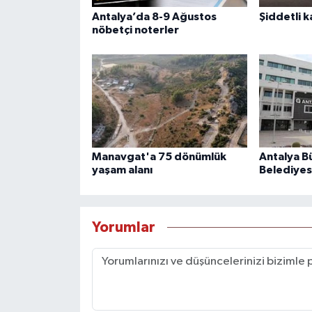
Antalya’da 8-9 Ağustos
Şiddetli k
nöbetçi noterler
Manavgat'a 75 dönümlük
Antalya B
yaşam alanı
Belediyes
Yorumlar