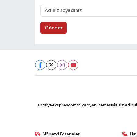
Gönder
antalyaeksprescomtr, yepyeni temasıyla sizleri bulu
Nöbetçi Eczaneler
Ha