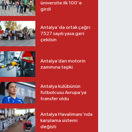
üniversite ilk 100'e
girdi
Antalya'da ortak çağrı:
7527 sayılı yasa geri
çekilsin
Antalya’dan motorin
zammına tepki
Antalya kulübünün
futbolcusu Avrupa’ya
transfer oldu
Antalya Havalimanı'nda
karşılama sistemi
değişti