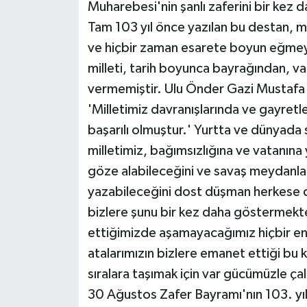
Muharebesi'nin şanlı zaferini bir kez 
Tam 103 yıl önce yazılan bu destan, mi
ve hiçbir zaman esarete boyun eğmeye
milleti, tarih boyunca bayrağından, v
vermemiştir. Ulu Önder Gazi Mustafa K
'Milletimiz davranışlarında ve gayretle
başarılı olmuştur.' Yurtta ve dünyada 
milletimiz, bağımsızlığına ve vatanına 
göze alabileceğini ve savaş meydanlar
yazabileceğini dost düşman herkese d
bizlere şunu bir kez daha göstermekted
ettiğimizde aşamayacağımız hiçbir en
atalarımızın bizlere emanet ettiği bu 
sıralara taşımak için var gücümüzle 
30 Ağustos Zafer Bayramı'nın 103. yı