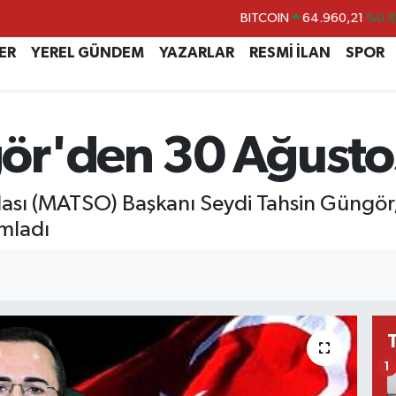
BITCOIN
64.960,21
%0.
DOLAR
47,7436
%0.
ER
YEREL GÜNDEM
YAZARLAR
RESMİ İLAN
SPOR
EURO
55,2510
%0.
STERLİN
64,4811
%0.
ör'den 30 Ağustos
GRAM ALTIN
6648.99
%2.
BİST100
13.779
%-
ası (MATSO) Başkanı Seydi Tahsin Güngör
ımladı
1