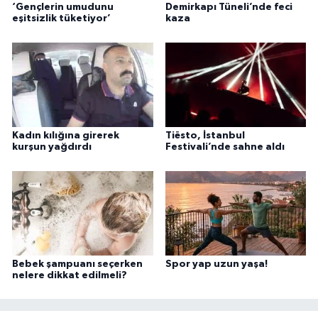
‘Gençlerin umudunu
Demirkapı Tüneli’nde feci
eşitsizlik tüketiyor’
kaza
Kadın kılığına girerek
Tiësto, İstanbul
kurşun yağdırdı
Festivali’nde sahne aldı
Bebek şampuanı seçerken
Spor yap uzun yaşa!
nelere dikkat edilmeli?