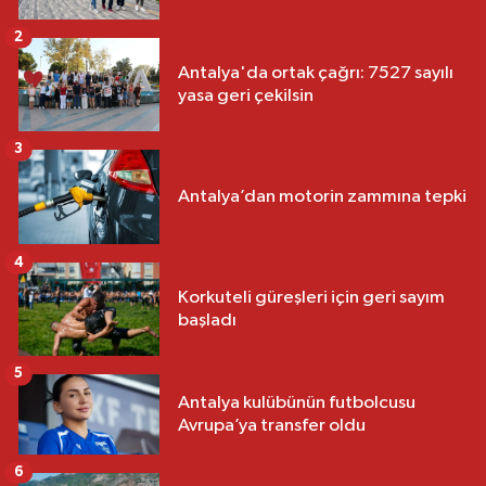
2
Antalya'da ortak çağrı: 7527 sayılı
yasa geri çekilsin
3
Antalya’dan motorin zammına tepki
4
Korkuteli güreşleri için geri sayım
başladı
5
Antalya kulübünün futbolcusu
Avrupa’ya transfer oldu
6