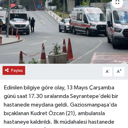
DÜNYA
EĞİTİM
TURİZM
RÖPORTAJ
VİDEO HABERLER
Paylaş
-
+
A
A
YAZARLAR
Edinilen bilgiye göre olay, 13 Mayıs Çarşamba
günü saat 17.30 sıralarında Seyrantepe’deki bir
RESMİ İLAN
hastanede meydana geldi. Gaziosmanpaşa’da
MAGAZİN
bıçaklanan Kudret Özcan (21), ambulansla
hastaneye kaldırıldı. İlk müdahalesi hastanede