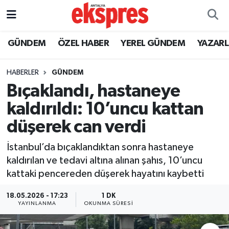
ÖZEL HABER
Nöbetçi Eczaneler
GÜNDEM
ÖZEL HABER
YEREL GÜNDEM
YAZAR
GÜNDEM
Hava Durumu
HABERLER
GÜNDEM
Bıçaklandı, hastaneye
YEREL GÜNDEM
Trafik Durumu
kaldırıldı: 10’uncu kattan
EKONOMİ
Süper Lig Puan Durumu ve Fikstür
düşerek can verdi
KÜLTÜR - SANAT
Tüm Manşetler
İstanbul’da bıçaklandıktan sonra hastaneye
kaldırılan ve tedavi altına alınan şahıs, 10’uncu
SPOR
Son Dakika Haberleri
kattaki pencereden düşerek hayatını kaybetti
SİYASET
Haber Arşivi
18.05.2026 - 17:23
1 DK
YAYINLANMA
OKUNMA SÜRESI
SAĞLIK