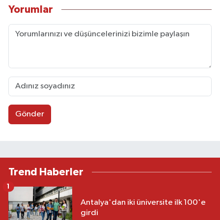
Yorumlar
Gönder
Trend Haberler
1
Antalya'dan iki üniversite ilk 100'e
girdi