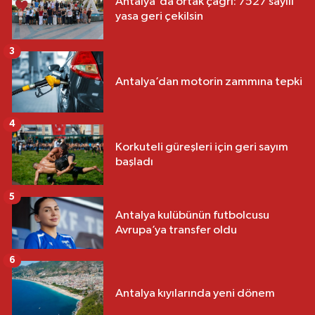
Antalya'da ortak çağrı: 7527 sayılı
yasa geri çekilsin
3
Antalya’dan motorin zammına tepki
4
Korkuteli güreşleri için geri sayım
başladı
5
Antalya kulübünün futbolcusu
Avrupa’ya transfer oldu
6
Antalya kıyılarında yeni dönem