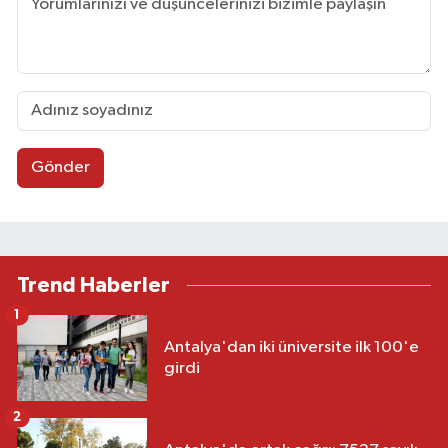
Gönder
Trend Haberler
1
Antalya'dan iki üniversite ilk 100'e
girdi
2