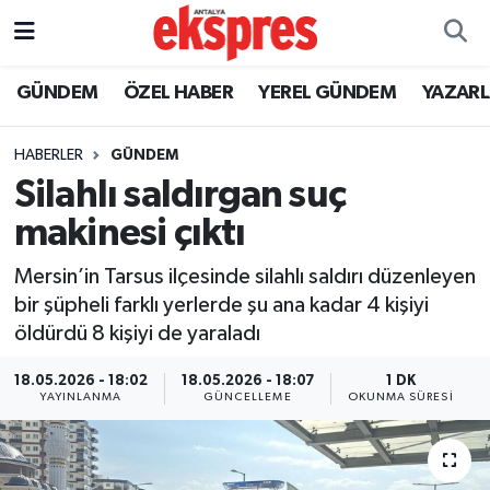
ÖZEL HABER
Nöbetçi Eczaneler
GÜNDEM
ÖZEL HABER
YEREL GÜNDEM
YAZAR
GÜNDEM
Hava Durumu
HABERLER
GÜNDEM
Silahlı saldırgan suç
YEREL GÜNDEM
Trafik Durumu
makinesi çıktı
EKONOMİ
Süper Lig Puan Durumu ve Fikstür
Mersin’in Tarsus ilçesinde silahlı saldırı düzenleyen
bir şüpheli farklı yerlerde şu ana kadar 4 kişiyi
KÜLTÜR - SANAT
Tüm Manşetler
öldürdü 8 kişiyi de yaraladı
SPOR
Son Dakika Haberleri
18.05.2026 - 18:02
18.05.2026 - 18:07
1 DK
YAYINLANMA
GÜNCELLEME
OKUNMA SÜRESI
SİYASET
Haber Arşivi
SAĞLIK