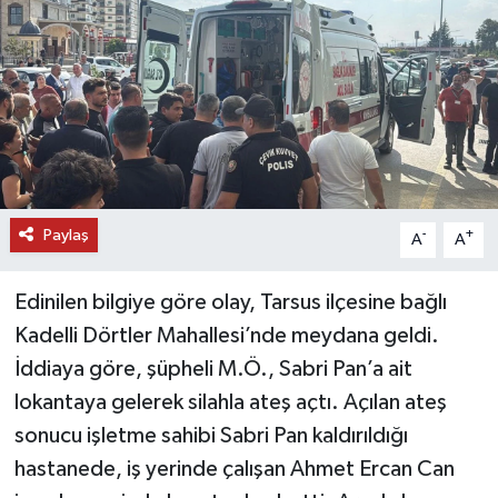
DÜNYA
EĞİTİM
TURİZM
RÖPORTAJ
Paylaş
-
+
A
A
VİDEO HABERLER
Edinilen bilgiye göre olay, Tarsus ilçesine bağlı
YAZARLAR
Kadelli Dörtler Mahallesi’nde meydana geldi.
İddiaya göre, şüpheli M.Ö., Sabri Pan’a ait
RESMİ İLAN
lokantaya gelerek silahla ateş açtı. Açılan ateş
sonucu işletme sahibi Sabri Pan kaldırıldığı
MAGAZİN
hastanede, iş yerinde çalışan Ahmet Ercan Can