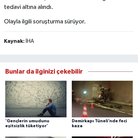
tedavi altına alındı.
Olayla ilgili soruşturma sürüyor.
Kaynak:
İHA
Bunlar da ilginizi çekebilir
‘Gençlerin umudunu
Demirkapı Tüneli’nde feci
eşitsizlik tüketiyor’
kaza