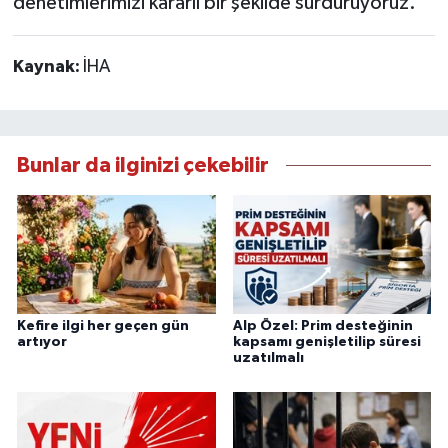
denetimlerimizi kararlı bir şekilde sürdürüyoruz.
Kaynak:
İHA
Bunlar da ilginizi çekebilir
Kefire ilgi her geçen gün
Alp Özel: Prim desteğinin
artıyor
kapsamı genişletilip süresi
uzatılmalı