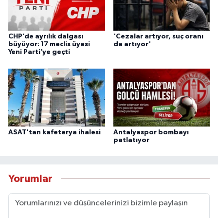
CHP’de ayrılık dalgası
'Cezalar artıyor, suç oranı
büyüyor: 17 meclis üyesi
da artıyor'
Yeni Parti’ye geçti
ASAT'tan kafeterya ihalesi
Antalyaspor bombayı
patlatıyor
Yorumlar