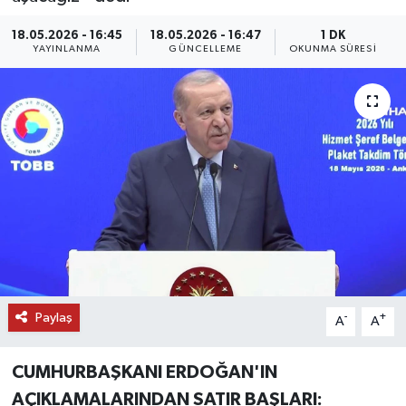
DÜNYA
18.05.2026 - 16:45
18.05.2026 - 16:47
1 DK
YAYINLANMA
GÜNCELLEME
OKUNMA SÜRESI
EĞİTİM
TURİZM
RÖPORTAJ
VİDEO HABERLER
YAZARLAR
RESMİ İLAN
Paylaş
-
+
A
A
MAGAZİN
CUMHURBAŞKANI ERDOĞAN'IN
AÇIKLAMALARINDAN SATIR BAŞLARI: