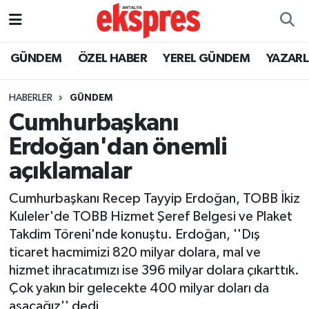
ÖZEL HABER
Nöbetçi Eczaneler
GÜNDEM
ÖZEL HABER
YEREL GÜNDEM
YAZAR
GÜNDEM
Hava Durumu
HABERLER
GÜNDEM
Cumhurbaşkanı
YEREL GÜNDEM
Trafik Durumu
Erdoğan'dan önemli
EKONOMİ
Süper Lig Puan Durumu ve Fikstür
açıklamalar
KÜLTÜR - SANAT
Tüm Manşetler
Cumhurbaşkanı Recep Tayyip Erdoğan, TOBB İkiz
Kuleler'de TOBB Hizmet Şeref Belgesi ve Plaket
SPOR
Son Dakika Haberleri
Takdim Töreni'nde konuştu. Erdoğan, ''Dış
ticaret hacmimizi 820 milyar dolara, mal ve
SİYASET
Haber Arşivi
hizmet ihracatımızı ise 396 milyar dolara çıkarttık.
Çok yakın bir gelecekte 400 milyar doları da
SAĞLIK
aşacağız'' dedi