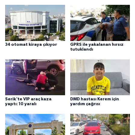
34 otomat kiraya çıkıyor
GPRS ile yakalanan hırsız
tutuklandı
Serik'te VIP araç kaza
DMD hastası Kerem için
yaptı: 10 yaralı
yardım çağrısı