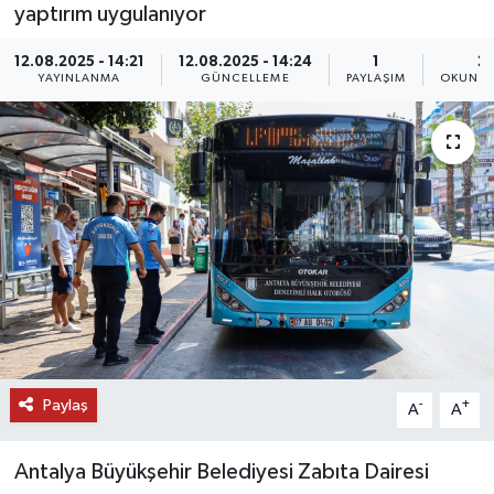
yaptırım uygulanıyor
DÜNYA
12.08.2025 - 14:21
12.08.2025 - 14:24
1
2 
YAYINLANMA
GÜNCELLEME
PAYLAŞIM
OKUNMA
EĞİTİM
TURİZM
RÖPORTAJ
VİDEO HABERLER
YAZARLAR
RESMİ İLAN
Paylaş
-
+
A
A
MAGAZİN
Antalya Büyükşehir Belediyesi Zabıta Dairesi