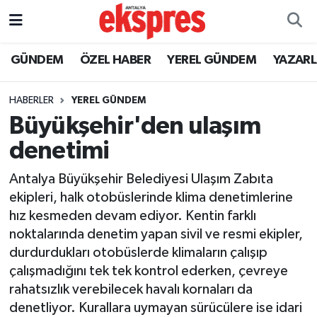
ÖZEL HABER
Nöbetçi Eczaneler
GÜNDEM
ÖZEL HABER
YEREL GÜNDEM
YAZAR
GÜNDEM
Hava Durumu
HABERLER
YEREL GÜNDEM
Büyükşehir'den ulaşım
YEREL GÜNDEM
Trafik Durumu
denetimi
EKONOMİ
Süper Lig Puan Durumu ve Fikstür
Antalya Büyükşehir Belediyesi Ulaşım Zabıta
ekipleri, halk otobüslerinde klima denetimlerine
KÜLTÜR - SANAT
Tüm Manşetler
hız kesmeden devam ediyor. Kentin farklı
noktalarında denetim yapan sivil ve resmi ekipler,
SPOR
Son Dakika Haberleri
durdurdukları otobüslerde klimaların çalışıp
çalışmadığını tek tek kontrol ederken, çevreye
SİYASET
Haber Arşivi
rahatsızlık verebilecek havalı kornaları da
SAĞLIK
denetliyor. Kurallara uymayan sürücülere ise idari