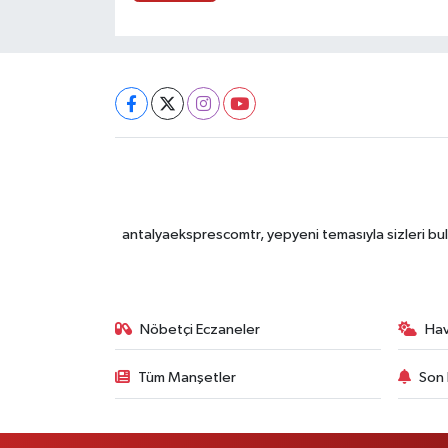
antalyaeksprescomtr, yepyeni temasıyla sizleri bulu
Nöbetçi Eczaneler
Ha
Tüm Manşetler
Son 