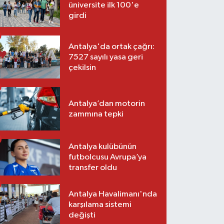
üniversite ilk 100'e
girdi
Antalya'da ortak çağrı:
7527 sayılı yasa geri
çekilsin
Antalya’dan motorin
zammına tepki
Antalya kulübünün
futbolcusu Avrupa’ya
transfer oldu
Antalya Havalimanı'nda
karşılama sistemi
değişti