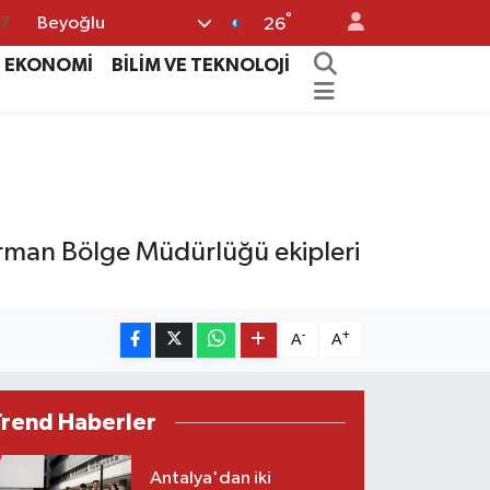
°
Beyoğlu
87
26
18
EKONOMİ
BİLİM VE TEKNOLOJİ
32
38
03
14
rman Bölge Müdürlüğü ekipleri
-
+
A
A
Trend Haberler
Antalya'dan iki