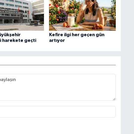
üyükşehir
Kefire ilgi her geçen gün
i harekete geçti
artıyor