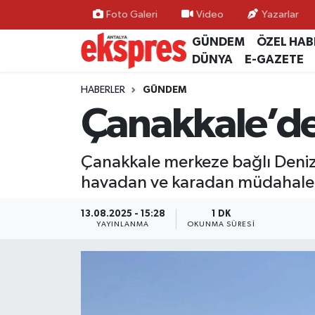
Foto Galeri
Video
Yazarlar
GÜNDEM
ÖZEL HAB
ÖZEL HABER
Nöbetçi Eczaneler
DÜNYA
E-GAZETE
GÜNDEM
Hava Durumu
HABERLER
GÜNDEM
Çanakkale’de
YEREL GÜNDEM
Trafik Durumu
Çanakkale merkeze bağlı Deniz
EKONOMİ
Süper Lig Puan Durumu ve Fikstür
havadan ve karadan müdahale
KÜLTÜR - SANAT
Tüm Manşetler
13.08.2025 - 15:28
1 DK
YAYINLANMA
OKUNMA SÜRESI
SPOR
Son Dakika Haberleri
SİYASET
Haber Arşivi
SAĞLIK