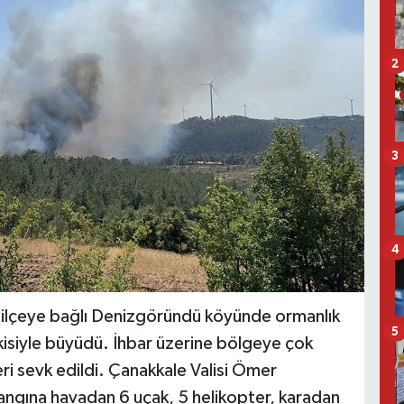
2
3
4
z ilçeye bağlı Denizgöründü köyünde ormanlık
5
tkisiyle büyüdü. İhbar üzerine bölgeye çok
i sevk edildi. Çanakkale Valisi Ömer
angına havadan 6 uçak, 5 helikopter, karadan