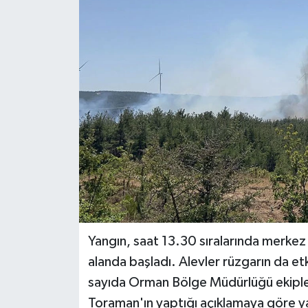
DÜNYA
EĞİTİM
TURİZM
RÖPORTAJ
VİDEO HABERLER
YAZARLAR
RESMİ İLAN
Yangın, saat 13.30 sıralarında merke
alanda başladı. Alevler rüzgarın da e
MAGAZİN
sayıda Orman Bölge Müdürlüğü ekipler
Toraman'ın yaptığı açıklamaya göre y