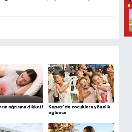
6
arın ağrısına dikkat!
Kepez'de çocuklara yönelik
eğlence