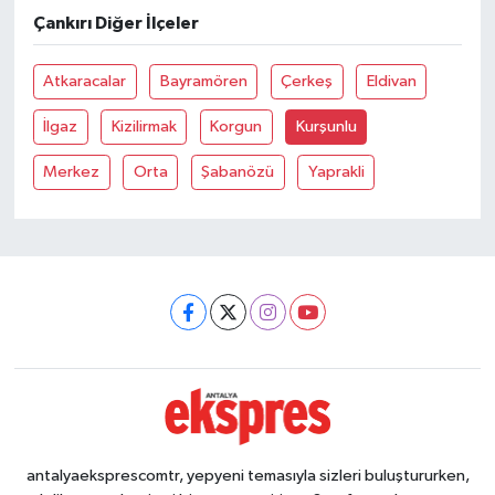
Çankırı Diğer İlçeler
Atkaracalar
Bayramören
Çerkeş
Eldivan
İlgaz
Kizilirmak
Korgun
Kurşunlu
Merkez
Orta
Şabanözü
Yaprakli
antalyaeksprescomtr, yepyeni temasıyla sizleri buluştururken,