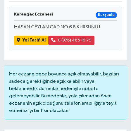
DÜNYA
Karaagaç Eczanesi
Kurşunlu
EĞİTİM
HASAN CEYLAN CAD.NO.6 B KURSUNLU
TURİZM
Yol Tarifi Al
0 (376) 465 10 79
RÖPORTAJ
VİDEO HABERLER
Her eczane gece boyunca açık olmayabilir, bazıları
sadece gerektiğinde açık kalabilir veya
YAZARLAR
beklenmedik durumlar nedeniyle nöbete
gelemeyebilir. Bu nedenle, yola çıkmadan önce
RESMİ İLAN
eczanenin açık olduğunu telefon aracılığıyla teyit
etmeniz iyi bir fikir olacaktır.
MAGAZİN