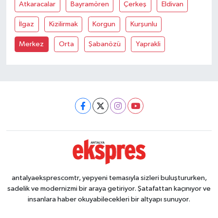
Atkaracalar
Bayramören
Çerkeş
Eldivan
İlgaz
Kizilirmak
Korgun
Kurşunlu
Merkez
Orta
Şabanözü
Yaprakli
antalyaeksprescomtr, yepyeni temasıyla sizleri buluştururken,
sadelik ve modernizmi bir araya getiriyor. Şatafattan kaçınıyor ve
insanlara haber okuyabilecekleri bir altyapı sunuyor.