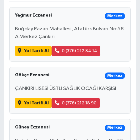
DÜNYA
Yağmur Eczanesi
Merkez
EĞİTİM
Buğday Pazarı Mahallesi, Atatürk Bulvarı No:58
A Merkez Çankırı
TURİZM
Yol Tarifi Al
0 (376) 212 84 14
RÖPORTAJ
VİDEO HABERLER
Gökçe Eczanesi
Merkez
ÇANKIRI LİSESİ ÜSTÜ SAĞLIK OCAĞI KARŞISI
YAZARLAR
Yol Tarifi Al
0 (376) 212 18 90
RESMİ İLAN
MAGAZİN
Güney Eczanesi
Merkez