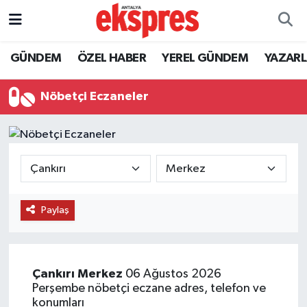
ÖZEL HABER
Nöbetçi Eczaneler
GÜNDEM
ÖZEL HABER
YEREL GÜNDEM
YAZAR
GÜNDEM
Hava Durumu
Nöbetçi Eczaneler
YEREL GÜNDEM
Trafik Durumu
EKONOMİ
Süper Lig Puan Durumu ve Fikstür
KÜLTÜR - SANAT
Tüm Manşetler
Paylaş
SPOR
Son Dakika Haberleri
SİYASET
Haber Arşivi
Çankırı
Merkez
06 Ağustos 2026
Perşembe nöbetçi eczane adres, telefon ve
SAĞLIK
konumları