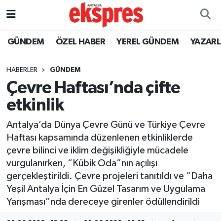
ÖZEL HABER
Nöbetçi Eczaneler
GÜNDEM
ÖZEL HABER
YEREL GÜNDEM
YAZAR
GÜNDEM
Hava Durumu
HABERLER
GÜNDEM
Çevre Haftası’nda çifte
YEREL GÜNDEM
Trafik Durumu
etkinlik
EKONOMİ
Süper Lig Puan Durumu ve Fikstür
Antalya’da Dünya Çevre Günü ve Türkiye Çevre
Haftası kapsamında düzenlenen etkinliklerde
KÜLTÜR - SANAT
Tüm Manşetler
çevre bilinci ve iklim değişikliğiyle mücadele
vurgulanırken, “Kübik Oda”nın açılışı
SPOR
Son Dakika Haberleri
gerçekleştirildi. Çevre projeleri tanıtıldı ve “Daha
Yeşil Antalya İçin En Güzel Tasarım ve Uygulama
SİYASET
Haber Arşivi
Yarışması”nda dereceye girenler ödüllendirildi
SAĞLIK