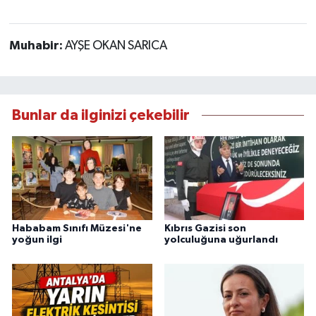
Muhabir:
AYŞE OKAN SARICA
Bunlar da ilginizi çekebilir
Hababam Sınıfı Müzesi'ne
Kıbrıs Gazisi son
yoğun ilgi
yolculuğuna uğurlandı