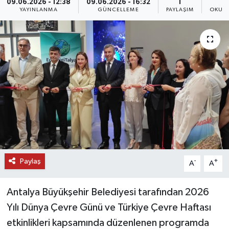
09.06.2026 - 12:38
09.06.2026 - 16:32
1
YAYINLANMA
GÜNCELLEME
PAYLAŞIM
OKUNM
DÜNYA
EĞİTİM
TURİZM
RÖPORTAJ
VİDEO HABERLER
YAZARLAR
Paylaş
-
+
A
A
RESMİ İLAN
Antalya Büyükşehir Belediyesi tarafından 2026
MAGAZİN
Yılı Dünya Çevre Günü ve Türkiye Çevre Haftası
etkinlikleri kapsamında düzenlenen programda