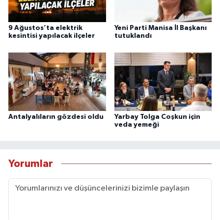
9 Ağustos’ta elektrik
Yeni Parti Manisa İl Başkanı
kesintisi yapılacak ilçeler
tutuklandı
Antalyalıların gözdesi oldu
Yarbay Tolga Coşkun için
veda yemeği
Yorumlar