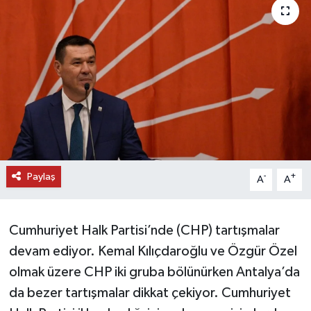
DÜNYA
EĞİTİM
TURİZM
RÖPORTAJ
VİDEO HABERLER
Paylaş
-
+
A
A
YAZARLAR
Cumhuriyet Halk Partisi’nde (CHP) tartışmalar
RESMİ İLAN
devam ediyor. Kemal Kılıçdaroğlu ve Özgür Özel
olmak üzere CHP iki gruba bölünürken Antalya’da
MAGAZİN
da bezer tartışmalar dikkat çekiyor. Cumhuriyet