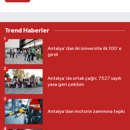
Trend Haberler
1
Antalya'dan iki üniversite ilk 100'e
girdi
2
Antalya'da ortak çağrı: 7527 sayılı
yasa geri çekilsin
3
Antalya’dan motorin zammına tepki
4