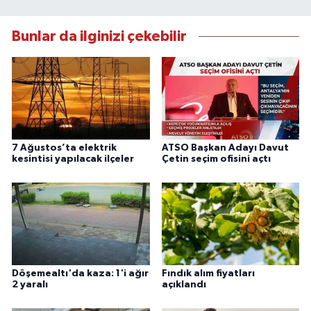
Bunlar da ilginizi çekebilir
7 Ağustos’ta elektrik
ATSO Başkan Adayı Davut
kesintisi yapılacak ilçeler
Çetin seçim ofisini açtı
Döşemealtı'da kaza: 1'i ağır
Fındık alım fiyatları
2 yaralı
açıklandı