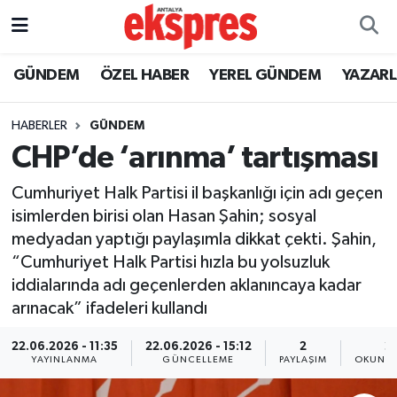
ÖZEL HABER
Nöbetçi Eczaneler
GÜNDEM
ÖZEL HABER
YEREL GÜNDEM
YAZAR
GÜNDEM
Hava Durumu
HABERLER
GÜNDEM
CHP’de ‘arınma’ tartışması
YEREL GÜNDEM
Trafik Durumu
Cumhuriyet Halk Partisi il başkanlığı için adı geçen
EKONOMİ
Süper Lig Puan Durumu ve Fikstür
isimlerden birisi olan Hasan Şahin; sosyal
medyadan yaptığı paylaşımla dikkat çekti. Şahin,
KÜLTÜR - SANAT
Tüm Manşetler
“Cumhuriyet Halk Partisi hızla bu yolsuzluk
iddialarında adı geçenlerden aklanıncaya kadar
SPOR
Son Dakika Haberleri
arınacak” ifadeleri kullandı
SİYASET
Haber Arşivi
22.06.2026 - 11:35
22.06.2026 - 15:12
2
2
YAYINLANMA
GÜNCELLEME
PAYLAŞIM
OKUNMA
SAĞLIK