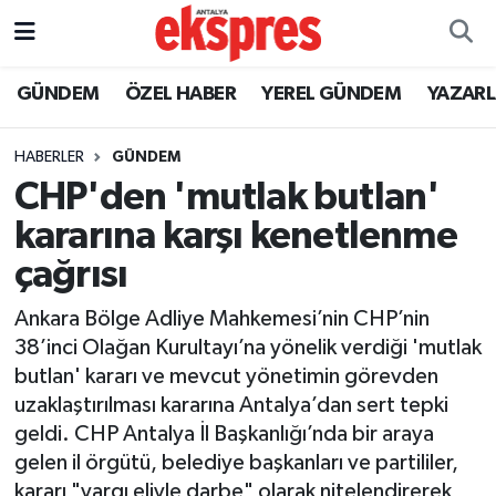
ÖZEL HABER
Nöbetçi Eczaneler
GÜNDEM
ÖZEL HABER
YEREL GÜNDEM
YAZAR
GÜNDEM
Hava Durumu
HABERLER
GÜNDEM
CHP'den 'mutlak butlan'
YEREL GÜNDEM
Trafik Durumu
kararına karşı kenetlenme
EKONOMİ
Süper Lig Puan Durumu ve Fikstür
çağrısı
KÜLTÜR - SANAT
Tüm Manşetler
Ankara Bölge Adliye Mahkemesi’nin CHP’nin
38’inci Olağan Kurultayı’na yönelik verdiği 'mutlak
SPOR
Son Dakika Haberleri
butlan' kararı ve mevcut yönetimin görevden
uzaklaştırılması kararına Antalya’dan sert tepki
SİYASET
Haber Arşivi
geldi. CHP Antalya İl Başkanlığı’nda bir araya
gelen il örgütü, belediye başkanları ve partililer,
SAĞLIK
kararı "yargı eliyle darbe" olarak nitelendirerek