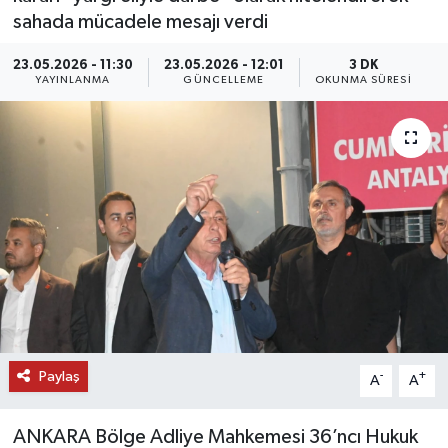
sahada mücadele mesajı verdi
DÜNYA
23.05.2026 - 11:30
23.05.2026 - 12:01
3 DK
YAYINLANMA
GÜNCELLEME
OKUNMA SÜRESI
EĞİTİM
TURİZM
RÖPORTAJ
VİDEO HABERLER
YAZARLAR
RESMİ İLAN
Paylaş
-
+
A
A
MAGAZİN
ANKARA Bölge Adliye Mahkemesi 36’ncı Hukuk