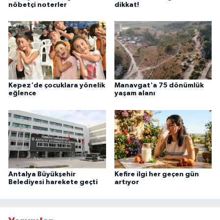
nöbetçi noterler
dikkat!
Kepez'de çocuklara yönelik
Manavgat'a 75 dönümlük
eğlence
yaşam alanı
Antalya Büyükşehir
Kefire ilgi her geçen gün
Belediyesi harekete geçti
artıyor