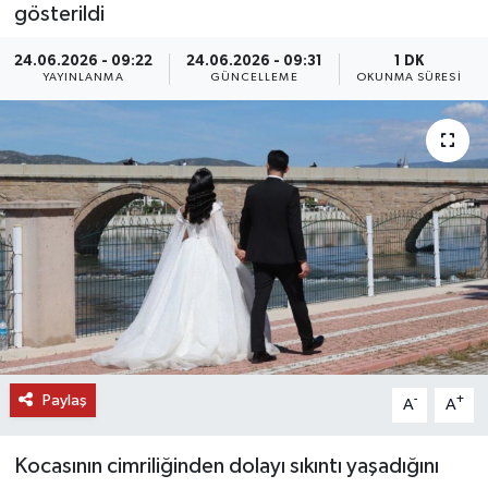
gösterildi
DÜNYA
24.06.2026 - 09:22
24.06.2026 - 09:31
1 DK
YAYINLANMA
GÜNCELLEME
OKUNMA SÜRESI
EĞİTİM
TURİZM
RÖPORTAJ
VİDEO HABERLER
YAZARLAR
RESMİ İLAN
Paylaş
-
+
A
A
MAGAZİN
Kocasının cimriliğinden dolayı sıkıntı yaşadığını