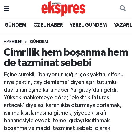
ÖZEL HABER
Nöbetçi Eczaneler
GÜNDEM
ÖZEL HABER
YEREL GÜNDEM
YAZAR
GÜNDEM
Hava Durumu
HABERLER
GÜNDEM
Cimrilik hem boşanma hem
YEREL GÜNDEM
Trafik Durumu
de tazminat sebebi
EKONOMİ
Süper Lig Puan Durumu ve Fikstür
Eşine sürekli, ‘banyonun ışığını çok yaktın, sifonu
niye çektin, çay demleme’ diyen aşırı tutumlu
KÜLTÜR - SANAT
Tüm Manşetler
davranan eşine kara haber Yargıtay’dan geldi.
Yüksek mahkemeye göre; ‘elektrik faturası
SPOR
Son Dakika Haberleri
artacak’ diye eşi karanlıkta oturmaya zorlamak,
ısınma kısıtlamasına gitmek, yiyecek israfı
SİYASET
Haber Arşivi
bahanesiyle evdeki temel gıdayı kısıtlamak
SAĞLIK
boşanma ve maddi tazminat sebebi olarak