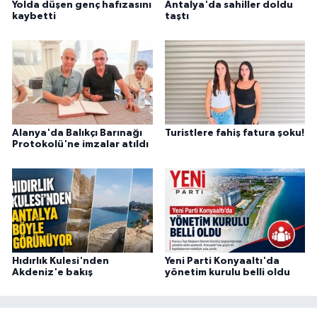
Yolda düşen genç hafızasını
Antalya'da sahiller doldu
kaybetti
taştı
Alanya'da Balıkçı Barınağı
Turistlere fahiş fatura şoku!
Protokolü'ne imzalar atıldı
Hıdırlık Kulesi'nden
Yeni Parti Konyaaltı'da
Akdeniz'e bakış
yönetim kurulu belli oldu