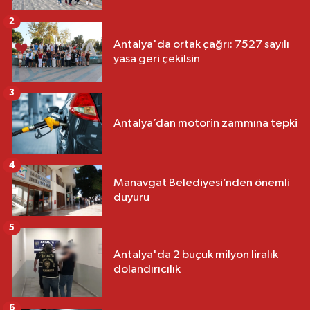
2
Antalya'da ortak çağrı: 7527 sayılı
yasa geri çekilsin
3
Antalya’dan motorin zammına tepki
4
Manavgat Belediyesi’nden önemli
duyuru
5
Antalya'da 2 buçuk milyon liralık
dolandırıcılık
6