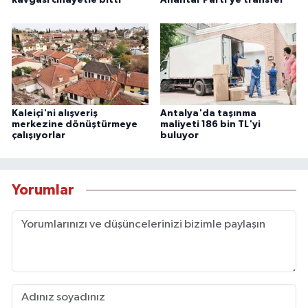
kavgası cinayetle bitti
Anahtar Parti’ye transfer
Kaleiçi'ni alışveriş
Antalya'da taşınma
merkezine dönüştürmeye
maliyeti 186 bin TL'yi
çalışıyorlar
buluyor
Yorumlar