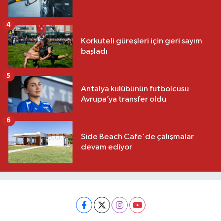
4
Korkuteli güreşleri için geri sayım
başladı
5
Antalya kulübünün futbolcusu
Avrupa’ya transfer oldu
6
Side Beach Cafe'de çalışmalar
devam ediyor