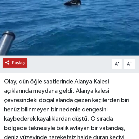
DÜNYA
EĞİTİM
TURİZM
RÖPORTAJ
Paylaş
-
+
A
A
VİDEO HABERLER
Olay, dün öğle saatlerinde Alanya Kalesi
YAZARLAR
açıklarında meydana geldi. Alanya kalesi
çevresindeki doğal alanda gezen keçilerden biri
RESMİ İLAN
henüz bilinmeyen bir nedenle dengesini
kaybederek kayalıklardan düştü. O sırada
MAGAZİN
bölgede teknesiyle balık avlayan bir vatandaş,
deniz yüzeyinde hareketsiz halde duran keçiyi