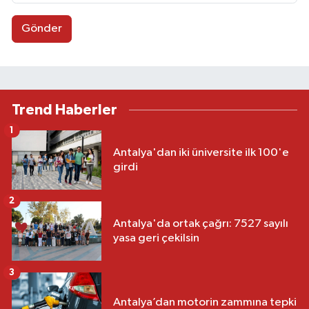
Gönder
Trend Haberler
1
Antalya'dan iki üniversite ilk 100'e
girdi
2
Antalya'da ortak çağrı: 7527 sayılı
yasa geri çekilsin
3
Antalya’dan motorin zammına tepki