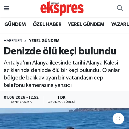
ÖZEL HABER
Nöbetçi Eczaneler
GÜNDEM
ÖZEL HABER
YEREL GÜNDEM
YAZAR
GÜNDEM
Hava Durumu
HABERLER
YEREL GÜNDEM
Denizde ölü keçi bulundu
YEREL GÜNDEM
Trafik Durumu
Antalya'nın Alanya ilçesinde tarihi Alanya Kalesi
EKONOMİ
Süper Lig Puan Durumu ve Fikstür
açıklarında denizde ölü bir keçi bulundu. O anlar
bölgede balık avlayan bir vatandaşın cep
KÜLTÜR - SANAT
Tüm Manşetler
telefonu kamerasına yansıdı
SPOR
Son Dakika Haberleri
01.06.2026 - 12:52
1 DK
YAYINLANMA
OKUNMA SÜRESI
SİYASET
Haber Arşivi
SAĞLIK