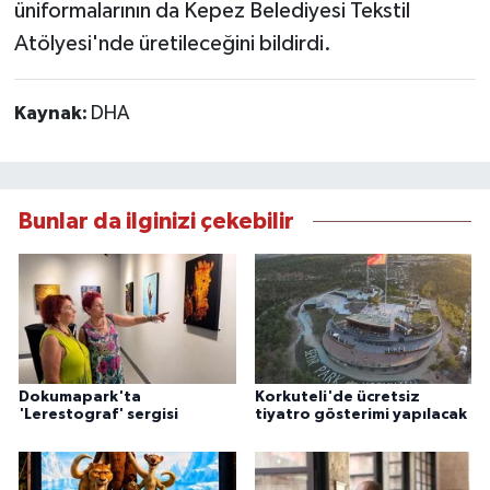
üniformalarının da Kepez Belediyesi Tekstil
Atölyesi'nde üretileceğini bildirdi.
Kaynak:
DHA
Bunlar da ilginizi çekebilir
Dokumapark'ta
Korkuteli'de ücretsiz
'Lerestograf' sergisi
tiyatro gösterimi yapılacak