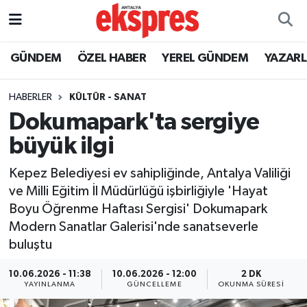
ÖZEL HABER
Nöbetçi Eczaneler
GÜNDEM
ÖZEL HABER
YEREL GÜNDEM
YAZAR
GÜNDEM
Hava Durumu
HABERLER
KÜLTÜR - SANAT
Dokumapark'ta sergiye
YEREL GÜNDEM
Trafik Durumu
büyük ilgi
EKONOMİ
Süper Lig Puan Durumu ve Fikstür
Kepez Belediyesi ev sahipliğinde, Antalya Valiliği
ve Milli Eğitim İl Müdürlüğü işbirliğiyle 'Hayat
KÜLTÜR - SANAT
Tüm Manşetler
Boyu Öğrenme Haftası Sergisi' Dokumapark
Modern Sanatlar Galerisi'nde sanatseverle
SPOR
Son Dakika Haberleri
buluştu
SİYASET
Haber Arşivi
10.06.2026 - 11:38
10.06.2026 - 12:00
2 DK
YAYINLANMA
GÜNCELLEME
OKUNMA SÜRESI
SAĞLIK