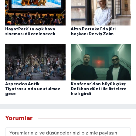
HayatPark'ta açık hava
Altın Portakal'da jüri
sineması düzenlenecek
başkanı Derviş Zaim
Aspendos Antik
Konfezar’dan büyük çıkış:
Tiyatrosu'nda unutulmaz
Defkhan düeti ile listelere
gece
hızlı girdi
Yorumlar