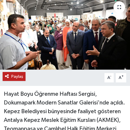
DÜNYA
EĞİTİM
TURİZM
RÖPORTAJ
VİDEO HABERLER
Paylaş
-
+
A
A
YAZARLAR
Hayat Boyu Öğrenme Haftası Sergisi,
RESMİ İLAN
Dokumapark Modern Sanatlar Galerisi'nde açıldı.
Kepez Belediyesi bünyesinde faaliyet gösteren
MAGAZİN
Antalya Kepez Meslek Eğitim Kursları (AKMEK),
Teomanpaşa ve Çamlıbel Halk Eğitim Merkezi