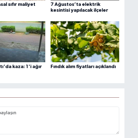
sal sıfır maliyet
7 Ağustos’ta elektrik
kesintisi yapılacak ilçeler
'da kaza: 1'i ağır
Fındık alım fiyatları açıklandı