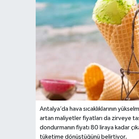
DÜNYA
EĞİTİM
TURİZM
RÖPORTAJ
VİDEO HABERLER
YAZARLAR
RESMİ İLAN
Antalya’da hava sıcaklıklarının yükse
artan maliyetler fiyatları da zirveye t
MAGAZİN
dondurmanın fiyatı 80 liraya kadar çı
tüketime dönüştüğünü belirtiyor.