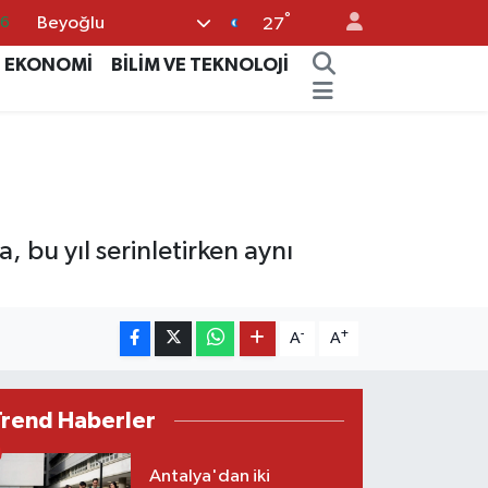
°
Beyoğlu
27
0
EKONOMİ
BİLİM VE TEKNOLOJİ
08
0
12
0
 bu yıl serinletirken aynı
-
+
A
A
Trend Haberler
Antalya'dan iki