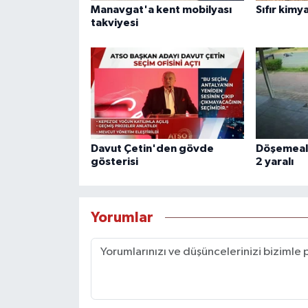
Manavgat'a kent mobilyası
Sıfır kimya
takviyesi
Davut Çetin'den gövde
Döşemealtı
gösterisi
2 yaralı
Yorumlar