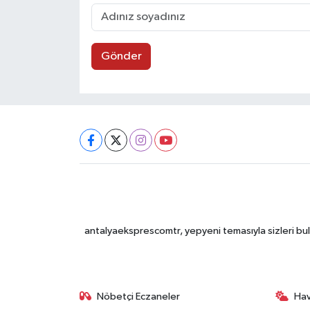
Gönder
antalyaeksprescomtr, yepyeni temasıyla sizleri bulu
Nöbetçi Eczaneler
Ha