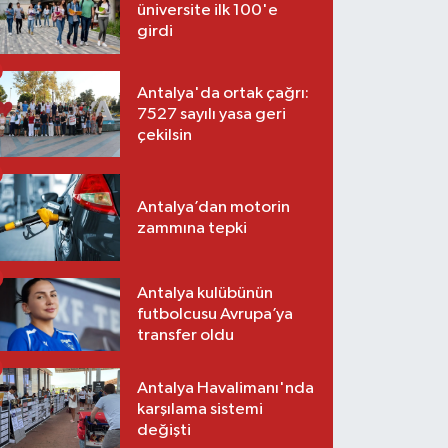
üniversite ilk 100'e
girdi
Antalya'da ortak çağrı:
7527 sayılı yasa geri
çekilsin
Antalya’dan motorin
zammına tepki
Antalya kulübünün
futbolcusu Avrupa’ya
transfer oldu
Antalya Havalimanı'nda
karşılama sistemi
değişti