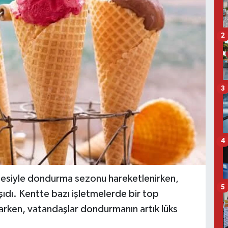
2
3
4
lmesiyle dondurma sezonu hareketlenirken,
5
aşıdı. Kentte bazı işletmelerde bir top
karken, vatandaşlar dondurmanın artık lüks