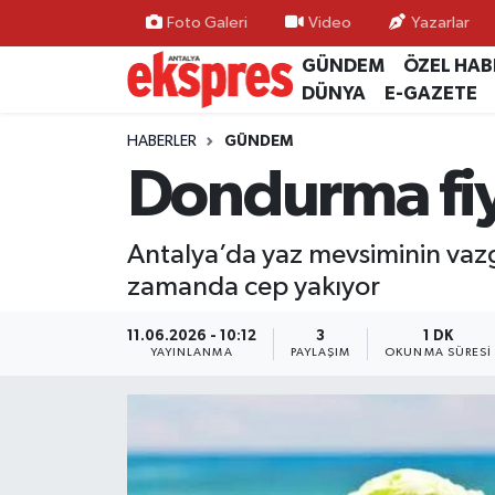
Foto Galeri
Video
Yazarlar
GÜNDEM
ÖZEL HAB
ÖZEL HABER
Nöbetçi Eczaneler
DÜNYA
E-GAZETE
GÜNDEM
Hava Durumu
HABERLER
GÜNDEM
Dondurma fiy
YEREL GÜNDEM
Trafik Durumu
Antalya’da yaz mevsiminin vazge
EKONOMİ
Süper Lig Puan Durumu ve Fikstür
zamanda cep yakıyor
KÜLTÜR - SANAT
Tüm Manşetler
11.06.2026 - 10:12
3
1 DK
YAYINLANMA
PAYLAŞIM
OKUNMA SÜRESI
SPOR
Son Dakika Haberleri
SİYASET
Haber Arşivi
SAĞLIK