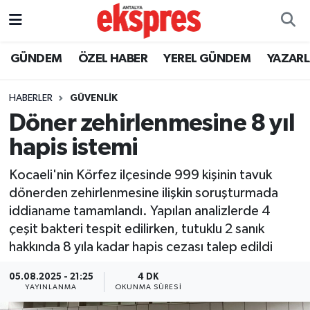
ÖZEL HABER
Nöbetçi Eczaneler
GÜNDEM
ÖZEL HABER
YEREL GÜNDEM
YAZAR
GÜNDEM
Hava Durumu
HABERLER
GÜVENLIK
Döner zehirlenmesine 8 yıl
YEREL GÜNDEM
Trafik Durumu
hapis istemi
EKONOMİ
Süper Lig Puan Durumu ve Fikstür
Kocaeli'nin Körfez ilçesinde 999 kişinin tavuk
dönerden zehirlenmesine ilişkin soruşturmada
KÜLTÜR - SANAT
Tüm Manşetler
iddianame tamamlandı. Yapılan analizlerde 4
çeşit bakteri tespit edilirken, tutuklu 2 sanık
SPOR
Son Dakika Haberleri
hakkında 8 yıla kadar hapis cezası talep edildi
SİYASET
Haber Arşivi
05.08.2025 - 21:25
4 DK
YAYINLANMA
OKUNMA SÜRESI
SAĞLIK