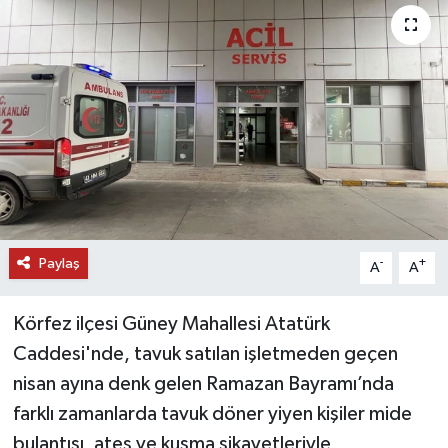
DÜNYA
EĞİTİM
TURİZM
RÖPORTAJ
VİDEO HABERLER
Paylaş
-
+
A
A
YAZARLAR
Körfez ilçesi Güney Mahallesi Atatürk
RESMİ İLAN
Caddesi'nde, tavuk satılan işletmeden geçen
nisan ayına denk gelen Ramazan Bayramı’nda
MAGAZİN
farklı zamanlarda tavuk döner yiyen kişiler mide
bulantısı, ateş ve kusma şikayetleriyle