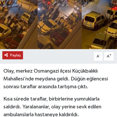
DÜNYA
EĞİTİM
TURİZM
RÖPORTAJ
Paylaş
-
+
A
A
VİDEO HABERLER
Olay, merkez Osmangazi ilçesi Küçükbalıklı
YAZARLAR
Mahallesi’nde meydana geldi. Düğün eğlencesi
sonrası taraflar arasında tartışma çıktı.
RESMİ İLAN
Kısa sürede taraflar, birbirlerine yumruklarla
MAGAZİN
saldırdı. Yaralananlar, olay yerine sevk edilen
ambulanslarla hastaneye kaldırıldı.