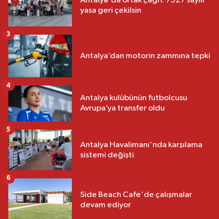
Antalya'da ortak çağrı: 7527 sayılı
yasa geri çekilsin
3
Antalya’dan motorin zammına tepki
4
Antalya kulübünün futbolcusu
Avrupa’ya transfer oldu
5
Antalya Havalimanı'nda karşılama
sistemi değişti
6
Side Beach Cafe'de çalışmalar
devam ediyor