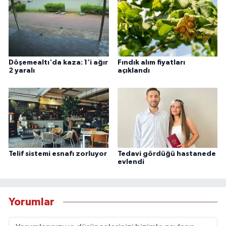
Döşemealtı'da kaza: 1'i ağır
Fındık alım fiyatları
2 yaralı
açıklandı
Telif sistemi esnafı zorluyor
Tedavi gördüğü hastanede
evlendi
Yorumlar