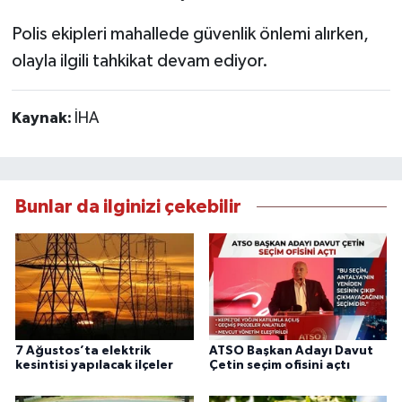
Polis ekipleri mahallede güvenlik önlemi alırken,
olayla ilgili tahkikat devam ediyor.
Kaynak:
İHA
Bunlar da ilginizi çekebilir
7 Ağustos’ta elektrik
ATSO Başkan Adayı Davut
kesintisi yapılacak ilçeler
Çetin seçim ofisini açtı