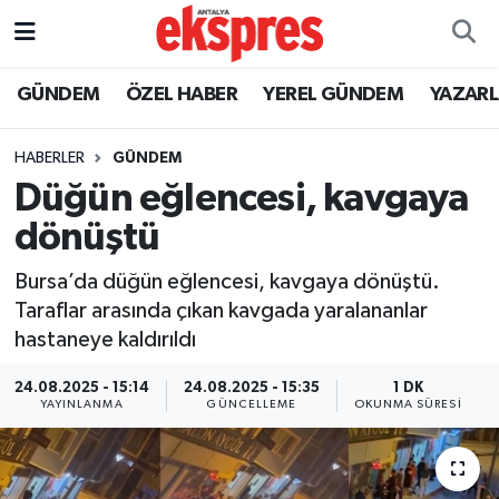
ÖZEL HABER
Nöbetçi Eczaneler
GÜNDEM
ÖZEL HABER
YEREL GÜNDEM
YAZAR
GÜNDEM
Hava Durumu
HABERLER
GÜNDEM
Düğün eğlencesi, kavgaya
YEREL GÜNDEM
Trafik Durumu
dönüştü
EKONOMİ
Süper Lig Puan Durumu ve Fikstür
Bursa’da düğün eğlencesi, kavgaya dönüştü.
Taraflar arasında çıkan kavgada yaralananlar
KÜLTÜR - SANAT
Tüm Manşetler
hastaneye kaldırıldı
SPOR
Son Dakika Haberleri
24.08.2025 - 15:14
24.08.2025 - 15:35
1 DK
YAYINLANMA
GÜNCELLEME
OKUNMA SÜRESI
SİYASET
Haber Arşivi
SAĞLIK