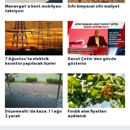
Manavgat'a kent mobilyası
Sıfır kimyasal sıfır maliyet
takviyesi
7 Ağustos’ta elektrik
Davut Çetin'den gövde
kesintisi yapılacak ilçeler
gösterisi
Döşemealtı'da kaza: 1'i ağır
Fındık alım fiyatları
2 yaralı
açıklandı