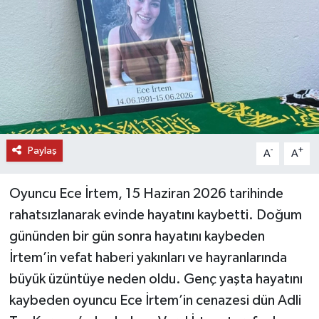
DÜNYA
EĞİTİM
TURİZM
RÖPORTAJ
Paylaş
-
+
A
A
VİDEO HABERLER
Oyuncu Ece İrtem, 15 Haziran 2026 tarihinde
YAZARLAR
rahatsızlanarak evinde hayatını kaybetti. Doğum
gününden bir gün sonra hayatını kaybeden
RESMİ İLAN
İrtem’in vefat haberi yakınları ve hayranlarında
büyük üzüntüye neden oldu. Genç yaşta hayatını
MAGAZİN
kaybeden oyuncu Ece İrtem’in cenazesi dün Adli