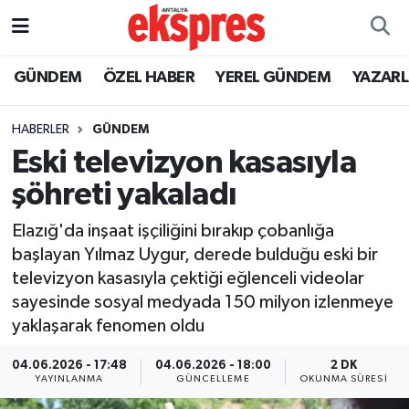
ÖZEL HABER
Nöbetçi Eczaneler
GÜNDEM
ÖZEL HABER
YEREL GÜNDEM
YAZAR
GÜNDEM
Hava Durumu
HABERLER
GÜNDEM
Eski televizyon kasasıyla
YEREL GÜNDEM
Trafik Durumu
şöhreti yakaladı
EKONOMİ
Süper Lig Puan Durumu ve Fikstür
Elazığ'da inşaat işçiliğini bırakıp çobanlığa
başlayan Yılmaz Uygur, derede bulduğu eski bir
KÜLTÜR - SANAT
Tüm Manşetler
televizyon kasasıyla çektiği eğlenceli videolar
sayesinde sosyal medyada 150 milyon izlenmeye
SPOR
Son Dakika Haberleri
yaklaşarak fenomen oldu
SİYASET
Haber Arşivi
04.06.2026 - 17:48
04.06.2026 - 18:00
2 DK
YAYINLANMA
GÜNCELLEME
OKUNMA SÜRESI
SAĞLIK