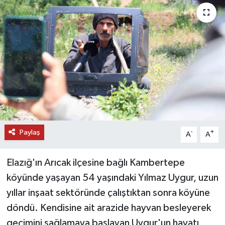
DÜNYA
EĞİTİM
TURİZM
RÖPORTAJ
VİDEO HABERLER
Paylaş
-
+
A
A
YAZARLAR
Elazığ'ın Arıcak ilçesine bağlı Kambertepe
RESMİ İLAN
köyünde yaşayan 54 yaşındaki Yılmaz Uygur, uzun
yıllar inşaat sektöründe çalıştıktan sonra köyüne
MAGAZİN
döndü. Kendisine ait arazide hayvan besleyerek
geçimini sağlamaya başlayan Uygur'un hayatı,