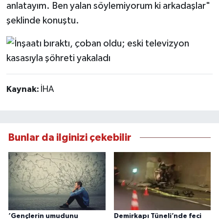
anlatayım. Ben yalan söylemiyorum ki arkadaşlar"
şeklinde konuştu.
Kaynak:
İHA
Bunlar da ilginizi çekebilir
‘Gençlerin umudunu
Demirkapı Tüneli’nde feci