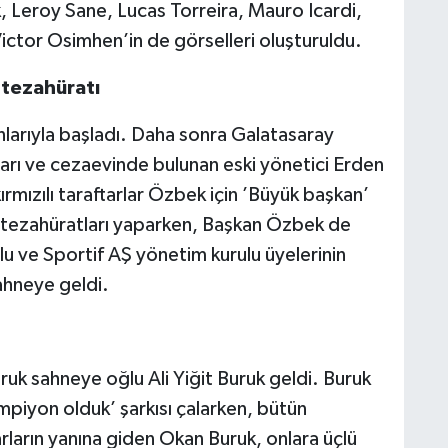
, Leroy Sane, Lucas Torreira, Mauro Icardi,
ictor Osimhen’in de görselleri oluşturuldu.
 tezahüratı
anlarıyla başladı. Daha sonra Galatasaray
rı ve cezaevinde bulunan eski yönetici Erden
rmızılı taraftarlar Özbek için ’Büyük başkan’
’ tezahüratları yaparken, Başkan Özbek de
ulu ve Sportif AŞ yönetim kurulu üyelerinin
ahneye geldi.
uk sahneye oğlu Ali Yiğit Buruk geldi. Buruk
mpiyon olduk’ şarkısı çalarken, bütün
tarların yanına giden Okan Buruk, onlara üçlü