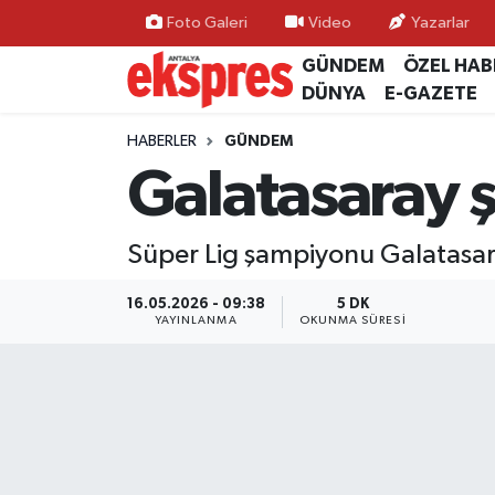
Foto Galeri
Video
Yazarlar
GÜNDEM
ÖZEL HAB
ÖZEL HABER
Nöbetçi Eczaneler
DÜNYA
E-GAZETE
GÜNDEM
Hava Durumu
HABERLER
GÜNDEM
Galatasaray 
YEREL GÜNDEM
Trafik Durumu
Süper Lig şampiyonu Galatasar
EKONOMİ
Süper Lig Puan Durumu ve Fikstür
16.05.2026 - 09:38
5 DK
KÜLTÜR - SANAT
Tüm Manşetler
YAYINLANMA
OKUNMA SÜRESI
SPOR
Son Dakika Haberleri
SİYASET
Haber Arşivi
SAĞLIK