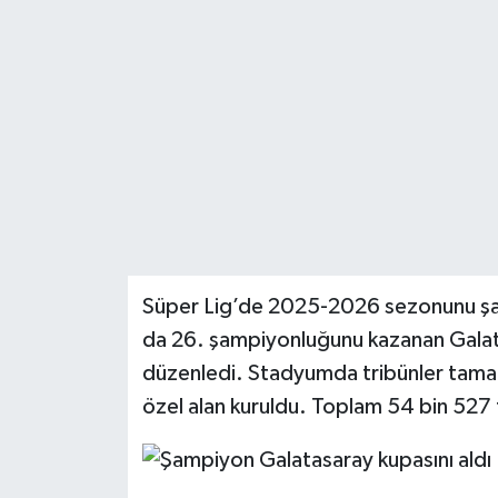
DÜNYA
EĞİTİM
TURİZM
RÖPORTAJ
VİDEO HABERLER
Süper Lig’de 2025-2026 sezonunu şa
YAZARLAR
da 26. şampiyonluğunu kazanan Galat
düzenledi. Stadyumda tribünler tamame
RESMİ İLAN
özel alan kuruldu. Toplam 54 bin 527 
MAGAZİN