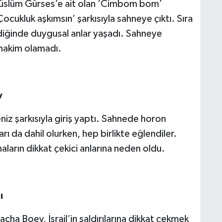
 Müslüm Gürses’e ait olan ’Cimbom bom’
Çocukluk aşkımsın’ şarkısıyla sahneye çıktı. Sıra
diğinde duygusal anlar yaşadı. Sahneye
 hakim olamadı.
v
iz şarkısıyla giriş yaptı. Sahnede horon
ı da dahil olurken, hep birlikte eğlendiler.
ların dikkat çekici anlarına neden oldu.
ı
cha Boey, İsrail’in saldırılarına dikkat çekmek