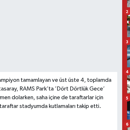
2
3
4
mpiyon tamamlayan ve üst üste 4, toplamda
asaray, RAMS Park’ta ’Dört Dörtlük Gece’
n dolarken, saha içine de taraftarlar için
5
taraftar stadyumda kutlamaları takip etti.
6