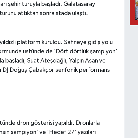
ları şehir turuyla başladı. Galatasaray
r turunu attıktan sonra stada ulaştı.
yıldızlı platform kuruldu. Sahneye gidiş yolu
latformunda üstünde de ’Dört dörtlük şampiyon’
la başladı, Suat Ateşdağlı, Yalçın Asan ve
a DJ Doğuş Çabakçor senfonik performans
nde dron gösterisi yapıldı. Dronlarla
sin şampiyon’ ve ’Hedef 27’ yazıları