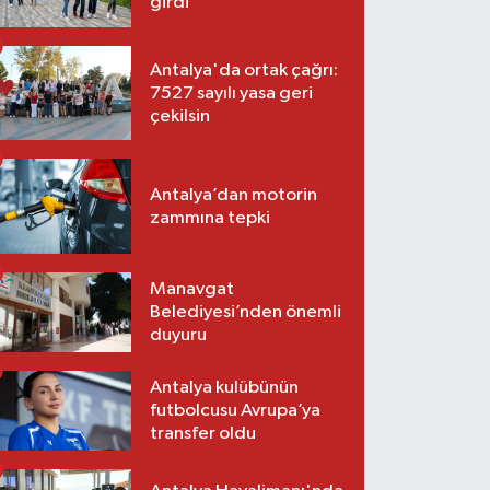
girdi
Antalya'da ortak çağrı:
7527 sayılı yasa geri
çekilsin
Antalya’dan motorin
zammına tepki
Manavgat
Belediyesi’nden önemli
duyuru
Antalya kulübünün
futbolcusu Avrupa’ya
transfer oldu