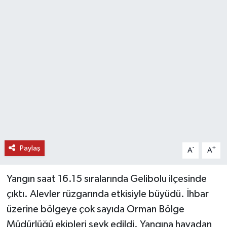
DÜNYA
EĞİTİM
TURİZM
RÖPORTAJ
VİDEO HABERLER
YAZARLAR
Paylaş
-
+
A
A
RESMİ İLAN
Yangın saat 16.15 sıralarında Gelibolu ilçesinde
çıktı. Alevler rüzgarında etkisiyle büyüdü. İhbar
MAGAZİN
üzerine bölgeye çok sayıda Orman Bölge
Müdürlüğü ekipleri sevk edildi. Yangına havadan