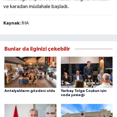
ve karadan müdahale başladı.
Kaynak:
İHA
Bunlar da ilginizi çekebilir
Antalyalıların gözdesi oldu
Yarbay Tolga Coşkun için
veda yemeği