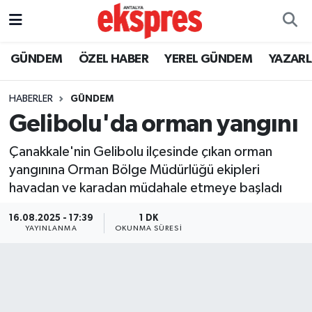
ÖZEL HABER
Nöbetçi Eczaneler
GÜNDEM
ÖZEL HABER
YEREL GÜNDEM
YAZAR
GÜNDEM
Hava Durumu
HABERLER
GÜNDEM
Gelibolu'da orman yangını
YEREL GÜNDEM
Trafik Durumu
Çanakkale'nin Gelibolu ilçesinde çıkan orman
EKONOMİ
Süper Lig Puan Durumu ve Fikstür
yangınına Orman Bölge Müdürlüğü ekipleri
havadan ve karadan müdahale etmeye başladı
KÜLTÜR - SANAT
Tüm Manşetler
16.08.2025 - 17:39
1 DK
SPOR
Son Dakika Haberleri
YAYINLANMA
OKUNMA SÜRESI
SİYASET
Haber Arşivi
SAĞLIK