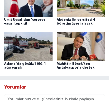
Ümit Uysal'dan 'çerçeve
Akdeniz Üniversitesi 4
yasa' tepkisi!
öğretim üyesi alacak
Adana'da göçük: 1 ölü, 1
Muhittin Böcek’ten
ağır yaralı
Antalyaspor’a destek
Yorumlar