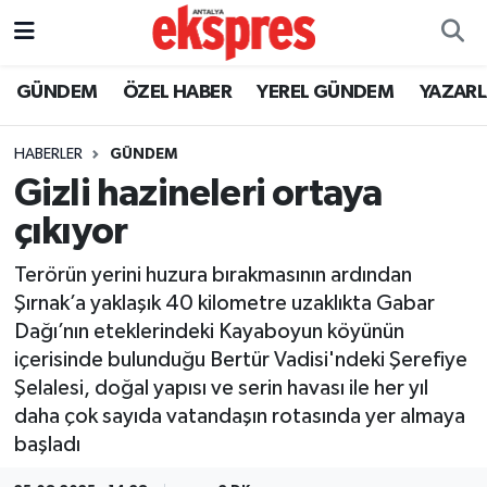
ÖZEL HABER
Nöbetçi Eczaneler
GÜNDEM
ÖZEL HABER
YEREL GÜNDEM
YAZAR
GÜNDEM
Hava Durumu
HABERLER
GÜNDEM
Gizli hazineleri ortaya
YEREL GÜNDEM
Trafik Durumu
çıkıyor
EKONOMİ
Süper Lig Puan Durumu ve Fikstür
Terörün yerini huzura bırakmasının ardından
Şırnak’a yaklaşık 40 kilometre uzaklıkta Gabar
KÜLTÜR - SANAT
Tüm Manşetler
Dağı’nın eteklerindeki Kayaboyun köyünün
içerisinde bulunduğu Bertür Vadisi'ndeki Şerefiye
SPOR
Son Dakika Haberleri
Şelalesi, doğal yapısı ve serin havası ile her yıl
daha çok sayıda vatandaşın rotasında yer almaya
SİYASET
Haber Arşivi
başladı
SAĞLIK