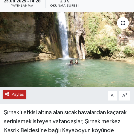
25.08.2025 - 14:28
2 DK
YAYINLANMA
OKUNMA SÜRESI
DÜNYA
EĞİTİM
TURİZM
RÖPORTAJ
VİDEO HABERLER
YAZARLAR
Paylaş
-
+
A
A
RESMİ İLAN
Şırnak’ı etkisi altına alan sıcak havalardan kaçarak
MAGAZİN
serinlemek isteyen vatandaşlar, Şırnak merkez
Kasrik Beldesi’ne bağlı Kayaboyun köyünde