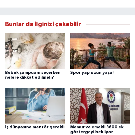
Bunlar da ilginizi çekebilir
Bebek şampuanı seçerken
Spor yap uzun yaşa!
nelere dikkat edilmeli?
Iş dünyasına mentör gerekli
Memur ve emekli 3600 ek
göstergeyi bekliyor