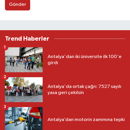
Gönder
Trend Haberler
1
Antalya'dan iki üniversite ilk 100'e
girdi
2
Antalya'da ortak çağrı: 7527 sayılı
yasa geri çekilsin
3
Antalya’dan motorin zammına tepki