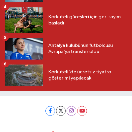
4
Korkuteli güreşleri için geri sayım
başladı
5
Antalya kulübünün futbolcusu
Avrupa’ya transfer oldu
6
Korkuteli'de ücretsiz tiyatro
gösterimi yapılacak