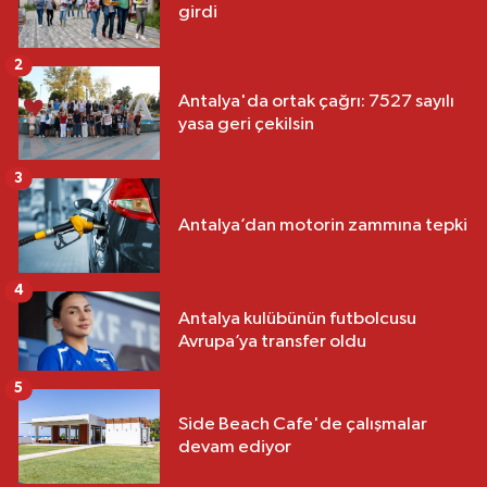
girdi
2
Antalya'da ortak çağrı: 7527 sayılı
yasa geri çekilsin
3
Antalya’dan motorin zammına tepki
4
Antalya kulübünün futbolcusu
Avrupa’ya transfer oldu
5
Side Beach Cafe'de çalışmalar
devam ediyor