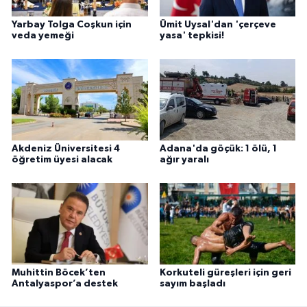
Yarbay Tolga Coşkun için
Ümit Uysal'dan 'çerçeve
veda yemeği
yasa' tepkisi!
Akdeniz Üniversitesi 4
Adana'da göçük: 1 ölü, 1
öğretim üyesi alacak
ağır yaralı
Muhittin Böcek’ten
Korkuteli güreşleri için geri
Antalyaspor’a destek
sayım başladı