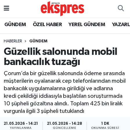
ÖZEL HABER
Nöbetçi Eczaneler
GÜNDEM
ÖZEL HABER
YEREL GÜNDEM
YAZAR
GÜNDEM
Hava Durumu
HABERLER
GÜNDEM
Güzellik salonunda mobil
YEREL GÜNDEM
Trafik Durumu
bankacılık tuzağı
EKONOMİ
Süper Lig Puan Durumu ve Fikstür
Çorum’da bir güzellik salonunda ödeme sırasında
müşterilerin oyalanarak cep telefonlarından mobil
KÜLTÜR - SANAT
Tüm Manşetler
bankacılık uygulamalarına girildiği ve adlarına
kredi çekildiği iddiasıyla başlatılan soruşturmada
SPOR
Son Dakika Haberleri
10 şüpheli gözaltına alındı. Toplam 425 bin liralık
vurgunla ilgili 3 şüpheli tutuklandı
SİYASET
Haber Arşivi
21.05.2026 - 14:21
21.05.2026 - 14:28
1 DK
SAĞLIK
YAYINLANMA
GÜNCELLEME
OKUNMA SÜRESI