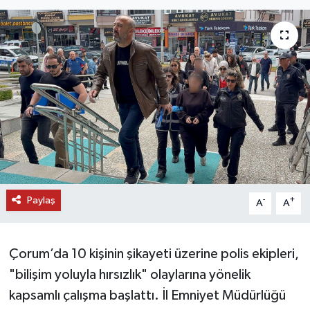
DÜNYA
EĞİTİM
TURİZM
RÖPORTAJ
VİDEO HABERLER
Paylaş
YAZARLAR
-
+
A
A
RESMİ İLAN
Çorum’da 10 kişinin şikayeti üzerine polis ekipleri,
MAGAZİN
"bilişim yoluyla hırsızlık" olaylarına yönelik
kapsamlı çalışma başlattı. İl Emniyet Müdürlüğü