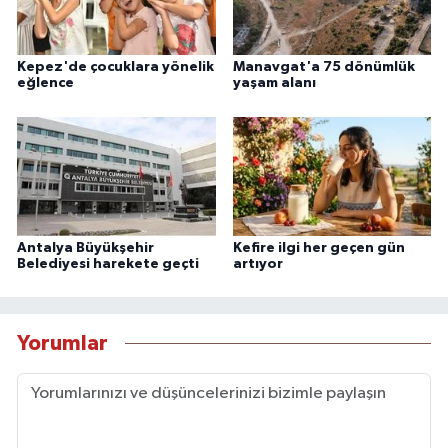
Kepez'de çocuklara yönelik
Manavgat'a 75 dönümlük
eğlence
yaşam alanı
Antalya Büyükşehir
Kefire ilgi her geçen gün
Belediyesi harekete geçti
artıyor
Yorumlar