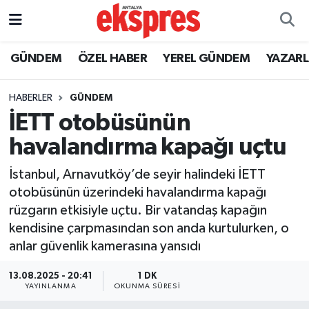
ÖZEL HABER
Nöbetçi Eczaneler
GÜNDEM
ÖZEL HABER
YEREL GÜNDEM
YAZAR
GÜNDEM
Hava Durumu
HABERLER
GÜNDEM
İETT otobüsünün
YEREL GÜNDEM
Trafik Durumu
havalandırma kapağı uçtu
EKONOMİ
Süper Lig Puan Durumu ve Fikstür
İstanbul, Arnavutköy’de seyir halindeki İETT
otobüsünün üzerindeki havalandırma kapağı
KÜLTÜR - SANAT
Tüm Manşetler
rüzgarın etkisiyle uçtu. Bir vatandaş kapağın
kendisine çarpmasından son anda kurtulurken, o
SPOR
Son Dakika Haberleri
anlar güvenlik kamerasına yansıdı
SİYASET
Haber Arşivi
13.08.2025 - 20:41
1 DK
YAYINLANMA
OKUNMA SÜRESI
SAĞLIK