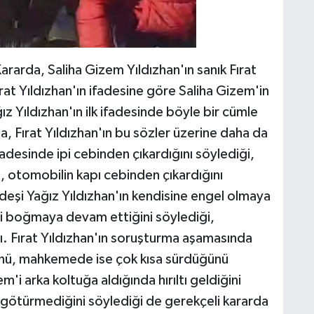
ararda, Saliha Gizem Yıldızhan'ın sanık Fırat
ırat Yıldızhan'ın ifadesine göre Saliha Gizem'in
ız Yıldızhan'ın ilk ifadesinde böyle bir cümle
a, Fırat Yıldızhan'ın bu sözler üzerine daha da
adesinde ipi cebinden çıkardığını söylediği,
 otomobilin kapı cebinden çıkardığını
kardeşi Yağız Yıldızhan'ın kendisine engel olmaya
'i boğmaya devam ettiğini söylediği,
ı. Fırat Yıldızhan'ın soruşturma aşamasında
ünü, mahkemede ise çok kısa sürdüğünü
zem'i arka koltuğa aldığında hırıltı geldiğini
e götürmediğini söylediği de gerekçeli kararda