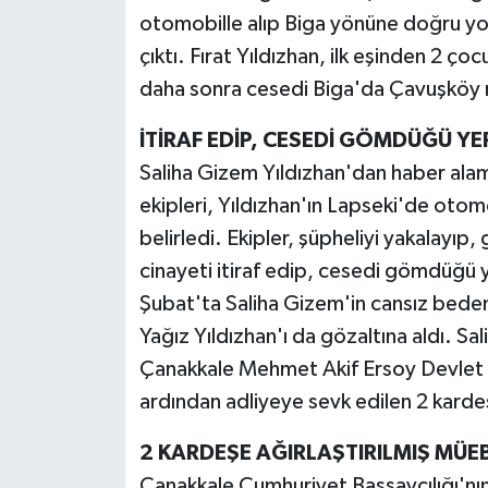
otomobille alıp Biga yönüne doğru yol
çıktı. Fırat Yıldızhan, ilk eşinden 2 ç
daha sonra cesedi Biga'da Çavuşköy 
İTİRAF EDİP, CESEDİ GÖMDÜĞÜ YE
Saliha Gizem Yıldızhan'dan haber alama
ekipleri, Yıldızhan'ın Lapseki'de otomob
belirledi. Ekipler, şüpheliyi yakalayıp,
cinayeti itiraf edip, cesedi gömdüğü
Şubat'ta Saliha Gizem'in cansız bedenin
Yağız Yıldızhan'ı da gözaltına aldı. Sa
Çanakkale Mehmet Akif Ersoy Devlet Ha
ardından adliyeye sevk edilen 2 kardeş
2 KARDEŞE AĞIRLAŞTIRILMIŞ MÜE
Çanakkale Cumhuriyet Başsavcılığı'nın