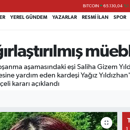
DOLAR
47,7106
%0.
EURO
55,1652
%0.
ER
YEREL GÜNDEM
YAZARLAR
RESMİ İLAN
SPOR
STERLİN
64,4046
%0.
GRAM ALTIN
6648.99
%2.
ğırlaştırılmış müe
BİST100
13.773
%-
BITCOIN
65.130,04
%1
oşanma aşamasındaki eşi Saliha Gizem Yıldı
sine yardım eden kardeşi Yağız Yıldızhan'a 
eli kararı açıklandı
1