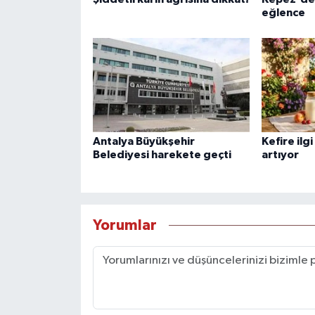
eğlence
Antalya Büyükşehir
Kefire ilg
Belediyesi harekete geçti
artıyor
Yorumlar