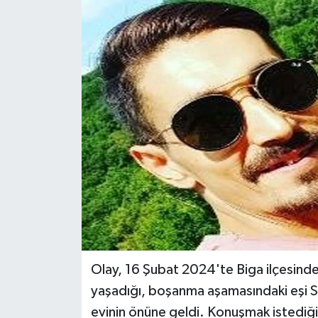
DÜNYA
EĞİTİM
TURİZM
RÖPORTAJ
VİDEO HABERLER
YAZARLAR
RESMİ İLAN
Olay, 16 Şubat 2024'te Biga ilçesinde 
MAGAZİN
yaşadığı, boşanma aşamasındaki eşi Sa
evinin önüne geldi. Konuşmak istediğin