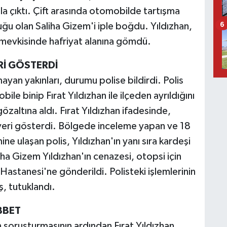
a çıktı. Çift arasında otomobilde tartışma
ocuğu olan Saliha Gizem'i iple boğdu. Yıldızhan,
6
mevkisinde hafriyat alanına gömdü.
Rİ GÖSTERDİ
yan yakınları, durumu polise bildirdi. Polis
ile binip Fırat Yıldızhan ile ilçeden ayrıldığını
 gözaltına aldı. Fırat Yıldızhan ifadesinde,
 yeri gösterdi. Bölgede inceleme yapan ve 18
e ulaşan polis, Yıldızhan'ın yanı sıra kardeşi
liha Gizem Yıldızhan'ın cenazesi, otopsi için
stanesi'ne gönderildi. Polisteki işlemlerinin
, tutuklandı.
BBET
 soruşturmasının ardından Fırat Yıldızhan