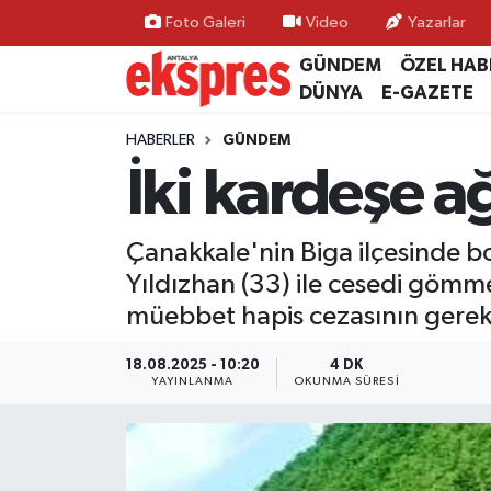
Foto Galeri
Video
Yazarlar
GÜNDEM
ÖZEL HAB
ÖZEL HABER
Nöbetçi Eczaneler
DÜNYA
E-GAZETE
GÜNDEM
Hava Durumu
HABERLER
GÜNDEM
İki kardeşe a
YEREL GÜNDEM
Trafik Durumu
Çanakkale'nin Biga ilçesinde b
EKONOMİ
Süper Lig Puan Durumu ve Fikstür
Yıldızhan (33) ile cesedi gömme
KÜLTÜR - SANAT
Tüm Manşetler
müebbet hapis cezasının gerekç
SPOR
Son Dakika Haberleri
18.08.2025 - 10:20
4 DK
YAYINLANMA
OKUNMA SÜRESI
SİYASET
Haber Arşivi
SAĞLIK