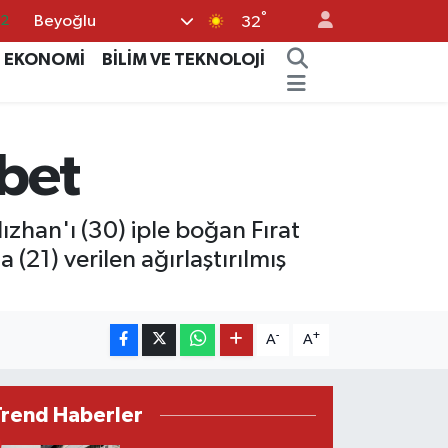
°
Beyoğlu
17
32
27
EKONOMİ
BİLİM VE TEKNOLOJİ
35
59
bbet
19
.2
zhan'ı (30) iple boğan Fırat
(21) verilen ağırlaştırılmış
-
+
A
A
Trend Haberler