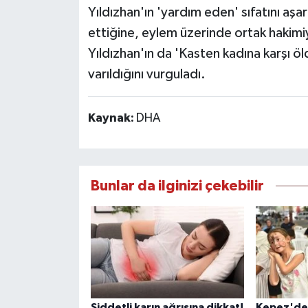
Yıldızhan'ın 'yardım eden' sıfatını aşa
ettiğine, eylem üzerinde ortak hakim
Yıldızhan'ın da 'Kasten kadına karşı 
varıldığını vurguladı.
Kaynak:
DHA
Bunlar da ilginizi çekebilir
Şiddetli karın ağrısına dikkat!
Kepez'de 