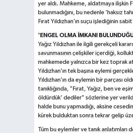
yer aldı. Mahkeme, aldatmaya ilişkin Fır
bulunmadığını, bu nedenle 'haksız tahr
Fırat Yıldızhan'ın suçu işlediğinin sabi
'ENGEL OLMA İMKANI BULUNDUĞU
Yağız Yıldızhan ile ilgili gerekçeli kar
savunmasının çelişkiler içerdiği, kol
mahkemede yalnızca bir kez toprak attı
Yıldızhan'ın tek başına eylemi gerçek
Yıldızhan'ın da eylemin bir parçası old
tanıklığında, "Fırat, Yağız, ben ve eşi
öldürdük' dediler" sözlerine yer veril
halde bunu yapmadığı, aksine cesedin
kürek bulduktan sonra tekrar gelip üze
Tüm bu eylemler ve tanık anlatımları 