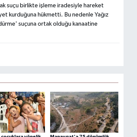
rak suçu birlikte işleme iradesiyle hareket
iyet kurduğuna hükmetti. Bu nedenle Yağız
öldürme' suçuna ortak olduğu kanaatine
çocuklara yönelik
Manavgat'a 75 dönümlük