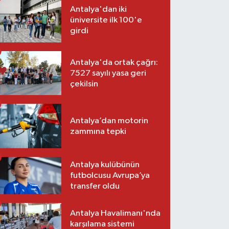
Antalya'dan iki
üniversite ilk 100'e
girdi
Antalya'da ortak çağrı:
7527 sayılı yasa geri
çekilsin
Antalya’dan motorin
zammına tepki
Antalya kulübünün
futbolcusu Avrupa’ya
transfer oldu
Antalya Havalimanı'nda
karşılama sistemi