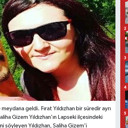
2
3
4
meydana geldi. Fırat Yıldızhan bir süredir ayrı
5
liha Gizem Yıldızhan'ın Lapseki ilçesindeki
i söyleyen Yıldızhan, Saliha Gizem'i