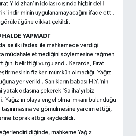
at Yıldızhan'ın iddiası dışında hiçbir delil
ik' indiriminin uygulanamayacağını ifade etti.
t görüldüğüne dikkat çekildi.
 HALDE YAPMADI'
arda ise ilk ifadesi ile mahkemede verdiği
lukta müdahale etmediğini söylemesine rağmen
ğını belirttiği vurgulandı. Kararda, Fırat
leştirmesinin fiziken mümkün olmadığı, Yağız
uğuna yer verildi. Sanıkların babası H.Y.'nin
mi yatak odasına çekerek 'Saliha'yı biz
di. Yağız'ın olaya engel olma imkanı bulunduğu
 taşınmasına ve gömülmesine yardım ettiği,
rine toprak attığı kaydedildi.
değerlendirildiğinde, mahkeme Yağız