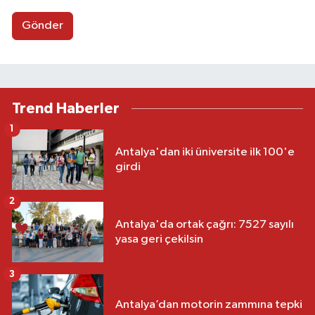
Gönder
Trend Haberler
1
Antalya'dan iki üniversite ilk 100'e
girdi
2
Antalya'da ortak çağrı: 7527 sayılı
yasa geri çekilsin
3
Antalya’dan motorin zammına tepki