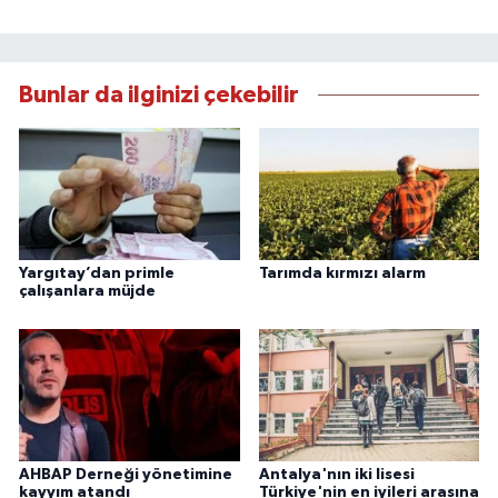
Bunlar da ilginizi çekebilir
Yargıtay’dan primle
Tarımda kırmızı alarm
çalışanlara müjde
AHBAP Derneği yönetimine
Antalya'nın iki lisesi
kayyım atandı
Türkiye'nin en iyileri arasına