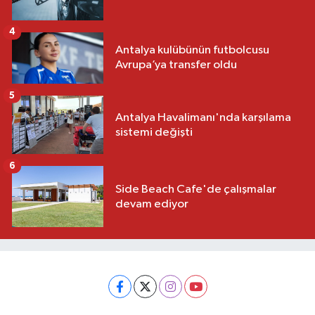
4
Antalya kulübünün futbolcusu
Avrupa’ya transfer oldu
5
Antalya Havalimanı'nda karşılama
sistemi değişti
6
Side Beach Cafe'de çalışmalar
devam ediyor