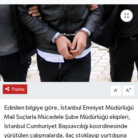
DÜNYA
EĞİTİM
TURİZM
RÖPORTAJ
VİDEO HABERLER
Paylaş
YAZARLAR
-
+
A
A
RESMİ İLAN
Edinilen bilgiye göre, İstanbul Emniyet Müdürlüğü
Mali Suçlarla Mücadele Şube Müdürlüğü ekipleri,
MAGAZİN
İstanbul Cumhuriyet Başsavcılığı koordinesinde
yürütülen çalışmalarda, ilaç stoklayıp yurtdışına