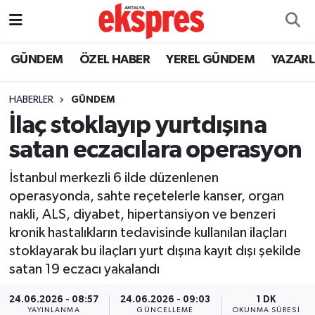
ÖZEL HABER
Nöbetçi Eczaneler
GÜNDEM
ÖZEL HABER
YEREL GÜNDEM
YAZAR
GÜNDEM
Hava Durumu
HABERLER
GÜNDEM
İlaç stoklayıp yurtdışına
YEREL GÜNDEM
Trafik Durumu
satan eczacılara operasyon
EKONOMİ
Süper Lig Puan Durumu ve Fikstür
İstanbul merkezli 6 ilde düzenlenen
operasyonda, sahte reçetelerle kanser, organ
KÜLTÜR - SANAT
Tüm Manşetler
nakli, ALS, diyabet, hipertansiyon ve benzeri
kronik hastalıkların tedavisinde kullanılan ilaçları
SPOR
Son Dakika Haberleri
stoklayarak bu ilaçları yurt dışına kayıt dışı şekilde
satan 19 eczacı yakalandı
SİYASET
Haber Arşivi
24.06.2026 - 08:57
24.06.2026 - 09:03
1 DK
SAĞLIK
YAYINLANMA
GÜNCELLEME
OKUNMA SÜRESI