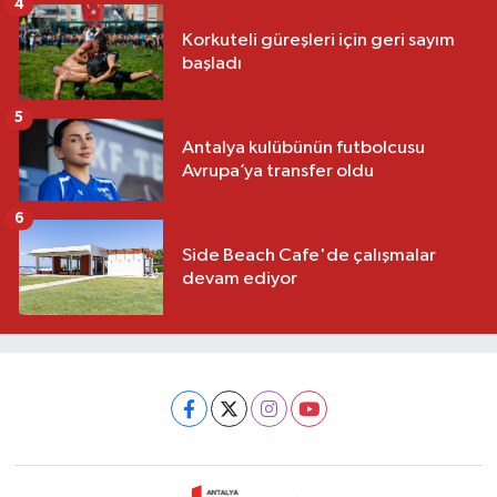
4
Korkuteli güreşleri için geri sayım
başladı
5
Antalya kulübünün futbolcusu
Avrupa’ya transfer oldu
6
Side Beach Cafe'de çalışmalar
devam ediyor