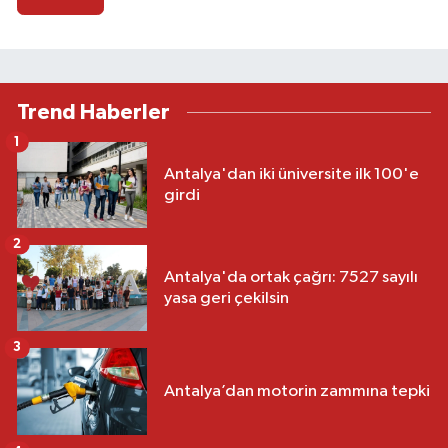
Trend Haberler
1
Antalya'dan iki üniversite ilk 100'e
girdi
2
Antalya'da ortak çağrı: 7527 sayılı
yasa geri çekilsin
3
Antalya’dan motorin zammına tepki