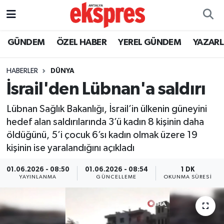
ÖZEL HABER
Nöbetçi Eczaneler
GÜNDEM
ÖZEL HABER
YEREL GÜNDEM
YAZAR
GÜNDEM
Hava Durumu
HABERLER
DÜNYA
İsrail'den Lübnan'a saldırı
YEREL GÜNDEM
Trafik Durumu
Lübnan Sağlık Bakanlığı, İsrail’in ülkenin güneyini
EKONOMİ
Süper Lig Puan Durumu ve Fikstür
hedef alan saldırılarında 3’ü kadın 8 kişinin daha
öldüğünü, 5’i çocuk 6’sı kadın olmak üzere 19
KÜLTÜR - SANAT
Tüm Manşetler
kişinin ise yaralandığını açıkladı
SPOR
Son Dakika Haberleri
01.06.2026 - 08:50
01.06.2026 - 08:54
1 DK
YAYINLANMA
GÜNCELLEME
OKUNMA SÜRESI
SİYASET
Haber Arşivi
SAĞLIK