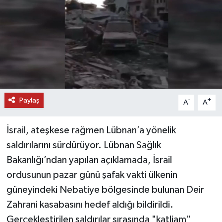
DÜNYA
EĞİTİM
TURİZM
RÖPORTAJ
Paylaş
-
+
A
A
VİDEO HABERLER
İsrail, ateşkese rağmen Lübnan’a yönelik
YAZARLAR
saldırılarını sürdürüyor. Lübnan Sağlık
Bakanlığı’ndan yapılan açıklamada, İsrail
RESMİ İLAN
ordusunun pazar günü şafak vakti ülkenin
güneyindeki Nebatiye bölgesinde bulunan Deir
MAGAZİN
Zahrani kasabasını hedef aldığı bildirildi.
Gerçekleştirilen saldırılar sırasında "katliam"