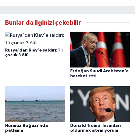
Bunlar da ilginizi çekebilir
Rusya'dan Kiev'e saldırı: 1'i
çocuk 3 ölü
Erdoğan Suudi Arabistan'a
hareket etti
Hürmüz Boğazı'nda
Donald Trump: İnsanları
patlama
öldürmek istemiyorum