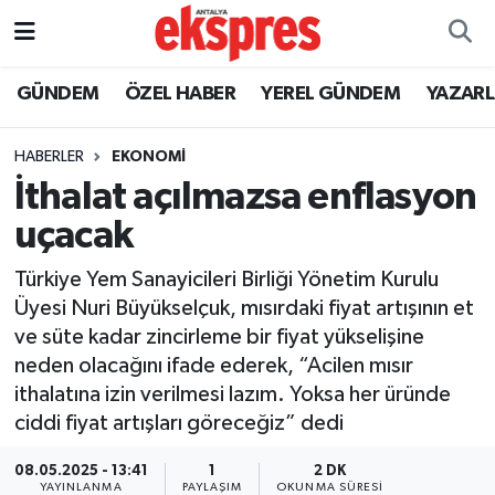
ÖZEL HABER
Nöbetçi Eczaneler
GÜNDEM
ÖZEL HABER
YEREL GÜNDEM
YAZAR
GÜNDEM
Hava Durumu
HABERLER
EKONOMİ
İthalat açılmazsa enflasyon
YEREL GÜNDEM
Trafik Durumu
uçacak
EKONOMİ
Süper Lig Puan Durumu ve Fikstür
Türkiye Yem Sanayicileri Birliği Yönetim Kurulu
Üyesi Nuri Büyükselçuk, mısırdaki fiyat artışının et
KÜLTÜR - SANAT
Tüm Manşetler
ve süte kadar zincirleme bir fiyat yükselişine
neden olacağını ifade ederek, “Acilen mısır
SPOR
Son Dakika Haberleri
ithalatına izin verilmesi lazım. Yoksa her üründe
ciddi fiyat artışları göreceğiz” dedi
SİYASET
Haber Arşivi
08.05.2025 - 13:41
1
2 DK
SAĞLIK
YAYINLANMA
PAYLAŞIM
OKUNMA SÜRESI