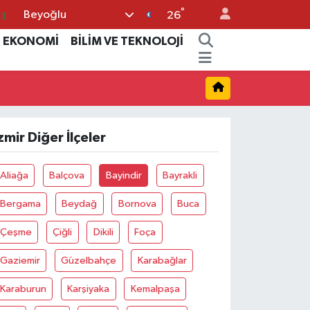
°
Beyoğlu
03
26
14
EKONOMİ
BİLİM VE TEKNOLOJİ
87
18
32
zmir Diğer İlçeler
38
Aliağa
Balçova
Bayindir
Bayrakli
Bergama
Beydağ
Bornova
Buca
Çeşme
Çiğli
Dikili
Foça
Gaziemir
Güzelbahçe
Karabağlar
Karaburun
Karşiyaka
Kemalpaşa