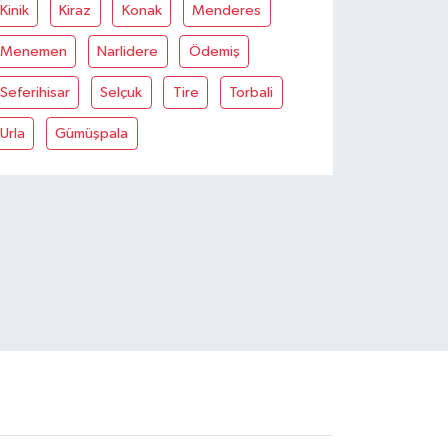
Kinik
Kiraz
Konak
Menderes
Menemen
Narlidere
Ödemiş
Seferihisar
Selçuk
Tire
Torbali
Urla
Gümüşpala