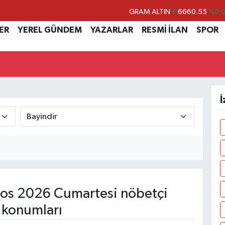
GRAM ALTIN
6660.55
%0.
BİST100
13.779
%-
ER
YEREL GÜNDEM
YAZARLAR
RESMİ İLAN
SPOR
BITCOIN
64.960,21
%0.
DOLAR
47,7436
%0.
EURO
55,2510
%0.
İ
STERLİN
64,4811
%0.
os 2026 Cumartesi nöbetçi
 konumları