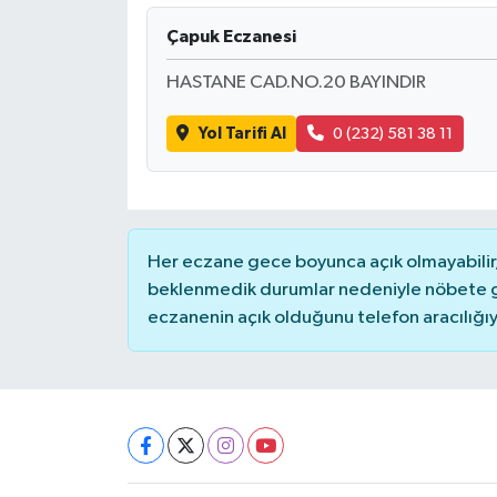
Çapuk Eczanesi
DÜNYA
HASTANE CAD.NO.20 BAYINDIR
EĞİTİM
Yol Tarifi Al
0 (232) 581 38 11
TURİZM
RÖPORTAJ
Her eczane gece boyunca açık olmayabilir, 
VİDEO HABERLER
beklenmedik durumlar nedeniyle nöbete g
eczanenin açık olduğunu telefon aracılığıyla 
YAZARLAR
RESMİ İLAN
MAGAZİN