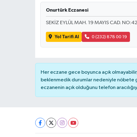
Onurtürk Eczanesi
DÜNYA
SEKİZ EYLÜL MAH. 19 MAYIS CAD. NO:42
EĞİTİM
Yol Tarifi Al
0 (232) 878 00 19
TURİZM
RÖPORTAJ
Her eczane gece boyunca açık olmayabilir, 
VİDEO HABERLER
beklenmedik durumlar nedeniyle nöbete g
eczanenin açık olduğunu telefon aracılığıyla 
YAZARLAR
RESMİ İLAN
MAGAZİN