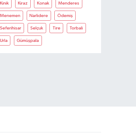
Kinik
Kiraz
Konak
Menderes
Menemen
Narlidere
Ödemiş
Seferihisar
Selçuk
Tire
Torbali
Urla
Gümüşpala