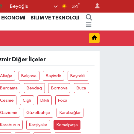
°
Beyoğlu
34
0
EKONOMİ
BİLİM VE TEKNOLOJİ
4
15
8
2
zmir Diğer İlçeler
Aliağa
Balçova
Bayindir
Bayrakli
Bergama
Beydağ
Bornova
Buca
Çeşme
Çiğli
Dikili
Foça
Gaziemir
Güzelbahçe
Karabağlar
Karaburun
Karşiyaka
Kemalpaşa