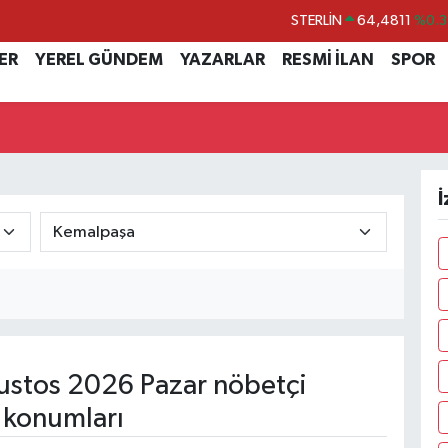
GRAM ALTIN
6660.55
%
ER
YEREL GÜNDEM
YAZARLAR
RESMİ İLAN
SPOR
BİST100
13.779
%-1
BITCOIN
64.840,97
%-0.
DOLAR
47,7436
%0.1
EURO
55,2510
%0.3
İ
stos 2026 Pazar nöbetçi
 konumları