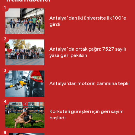
1
Antalya'dan iki üniversite ilk 100'e
girdi
2
Antalya'da ortak çağrı: 7527 sayılı
yasa geri çekilsin
3
Antalya’dan motorin zammına tepki
4
Korkuteli güreşleri için geri sayım
başladı
5