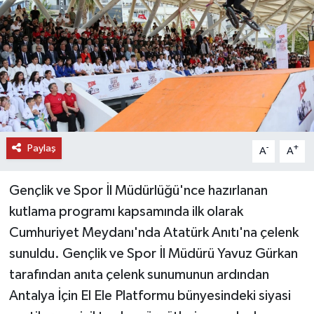
DÜNYA
EĞİTİM
TURİZM
RÖPORTAJ
Paylaş
-
+
A
A
VİDEO HABERLER
Gençlik ve Spor İl Müdürlüğü'nce hazırlanan
YAZARLAR
kutlama programı kapsamında ilk olarak
Cumhuriyet Meydanı'nda Atatürk Anıtı'na çelenk
RESMİ İLAN
sunuldu. Gençlik ve Spor İl Müdürü Yavuz Gürkan
tarafından anıta çelenk sunumunun ardından
MAGAZİN
Antalya İçin El Ele Platformu bünyesindeki siyasi