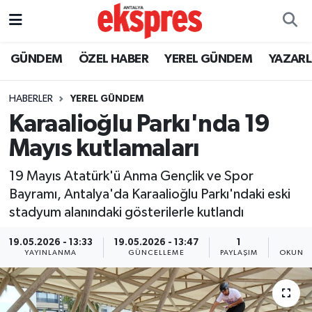
ÖZEL HABER
Nöbetçi Eczaneler
GÜNDEM
ÖZEL HABER
YEREL GÜNDEM
YAZAR
GÜNDEM
Hava Durumu
HABERLER
YEREL GÜNDEM
Karaalioğlu Parkı'nda 19
YEREL GÜNDEM
Trafik Durumu
Mayıs kutlamaları
EKONOMİ
Süper Lig Puan Durumu ve Fikstür
19 Mayıs Atatürk'ü Anma Gençlik ve Spor
Bayramı, Antalya'da Karaalioğlu Parkı'ndaki eski
KÜLTÜR - SANAT
Tüm Manşetler
stadyum alanındaki gösterilerle kutlandı
SPOR
Son Dakika Haberleri
19.05.2026 - 13:33
19.05.2026 - 13:47
1
2
YAYINLANMA
GÜNCELLEME
PAYLAŞIM
OKUNMA
SİYASET
Haber Arşivi
SAĞLIK