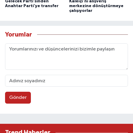
Gelecek Parti’sinden
Kaleiçi'ni alışveriş
Anahtar Parti’ye transfer
merkezine dönüştürmeye
çalışıyorlar
Yorumlar
Gönder
Trend Haberler