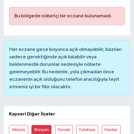
DÜNYA
Bu bölgede nöbetçi bir eczane bulunamadı.
EĞİTİM
TURİZM
Her eczane gece boyunca açık olmayabilir, bazıları
RÖPORTAJ
sadece gerektiğinde açık kalabilir veya
beklenmedik durumlar nedeniyle nöbete
VİDEO HABERLER
gelemeyebilir. Bu nedenle, yola çıkmadan önce
eczanenin açık olduğunu telefon aracılığıyla teyit
YAZARLAR
etmeniz iyi bir fikir olacaktır.
RESMİ İLAN
Kayseri Diğer İlçeler
MAGAZİN
Akkişla
Bünyan
Develi
Felahiye
Hacilar