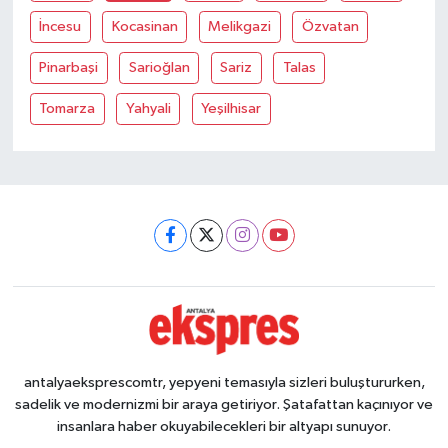
İncesu
Kocasinan
Melikgazi
Özvatan
Pinarbaşi
Sarioğlan
Sariz
Talas
Tomarza
Yahyali
Yeşilhisar
antalyaeksprescomtr, yepyeni temasıyla sizleri buluştururken,
sadelik ve modernizmi bir araya getiriyor. Şatafattan kaçınıyor ve
insanlara haber okuyabilecekleri bir altyapı sunuyor.