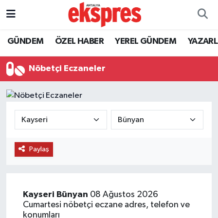
ÖZEL HABER
Nöbetçi Eczaneler
GÜNDEM
ÖZEL HABER
YEREL GÜNDEM
YAZAR
GÜNDEM
Hava Durumu
Nöbetçi Eczaneler
YEREL GÜNDEM
Trafik Durumu
EKONOMİ
Süper Lig Puan Durumu ve Fikstür
KÜLTÜR - SANAT
Tüm Manşetler
Paylaş
SPOR
Son Dakika Haberleri
SİYASET
Haber Arşivi
Kayseri
Bünyan
08 Ağustos 2026
Cumartesi nöbetçi eczane adres, telefon ve
SAĞLIK
konumları