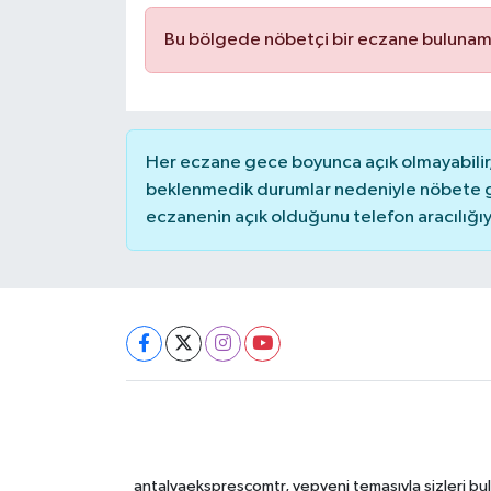
DÜNYA
Bu bölgede nöbetçi bir eczane bulunam
EĞİTİM
TURİZM
Her eczane gece boyunca açık olmayabilir, 
beklenmedik durumlar nedeniyle nöbete g
RÖPORTAJ
eczanenin açık olduğunu telefon aracılığıyla 
VİDEO HABERLER
YAZARLAR
RESMİ İLAN
MAGAZİN
antalyaeksprescomtr, yepyeni temasıyla sizleri bulu