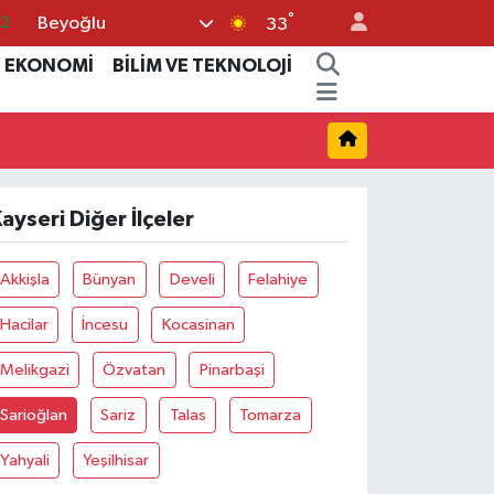
°
Beyoğlu
.2
33
17
EKONOMİ
BİLİM VE TEKNOLOJİ
27
35
12
ayseri Diğer İlçeler
19
Akkişla
Bünyan
Develi
Felahiye
Hacilar
İncesu
Kocasinan
Melikgazi
Özvatan
Pinarbaşi
Sarioğlan
Sariz
Talas
Tomarza
Yahyali
Yeşilhisar