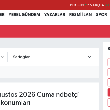
BITCOIN
65.130,04
%1
DOLAR
47,7106
%0.
ER
YEREL GÜNDEM
YAZARLAR
RESMİ İLAN
SPOR
EURO
55,1652
%0.
STERLİN
64,4046
%0.
GRAM ALTIN
6618.49
%2.
K
BİST100
13.773
%-
ustos 2026 Cuma nöbetçi
 konumları