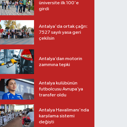
üniversite ilk 100'e
girdi
Antalya'da ortak çağrı:
7527 sayılı yasa geri
çekilsin
Antalya’dan motorin
zammına tepki
Antalya kulübünün
futbolcusu Avrupa’ya
transfer oldu
Antalya Havalimanı'nda
karşılama sistemi
değişti