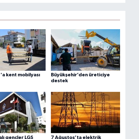
a kent mobilyası
Büyükşehir’den üreticiye
destek
lı gençler LGS
7 Ağustos’ta elektrik