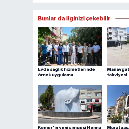
Bunlar da ilginizi çekebilir
Evde sağlık hizmetlerinde
Manavgat'
örnek uygulama
takviyesi
Kemer'in yeni simgesi Henna
Muratpaşa