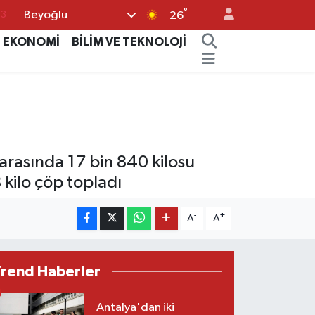
°
Beyoğlu
16
26
02
EKONOMİ
BİLİM VE TEKNOLOJİ
07
5
0
63
arasında 17 bin 840 kilosu
 kilo çöp topladı
-
+
A
A
Trend Haberler
Antalya'dan iki