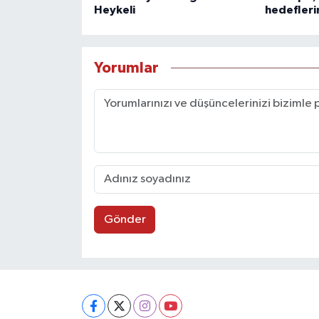
Heykeli
hedefleri
Yorumlar
Gönder