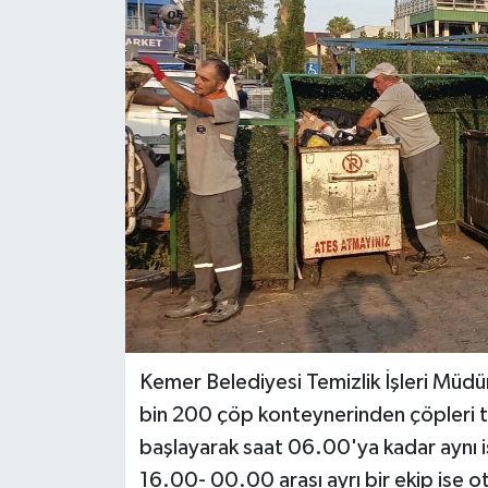
DÜNYA
EĞİTİM
TURİZM
RÖPORTAJ
VİDEO HABERLER
YAZARLAR
RESMİ İLAN
Kemer Belediyesi Temizlik İşleri Müdür
bin 200 çöp konteynerinden çöpleri 
MAGAZİN
başlayarak saat 06.00'ya kadar aynı
16.00- 00.00 arası ayrı bir ekip ise o