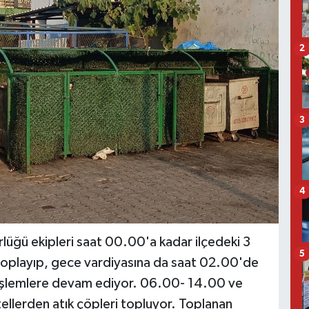
2
3
4
lüğü ekipleri saat 00.00'a kadar ilçedeki 3
5
toplayıp, gece vardiyasına da saat 02.00'de
 işlemlere devam ediyor. 06.00- 14.00 ve
tellerden atık çöpleri topluyor. Toplanan