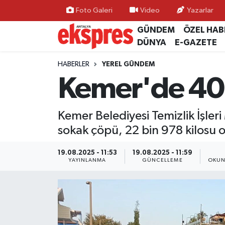
Foto Galeri
Video
Yazarlar
GÜNDEM
ÖZEL HAB
ÖZEL HABER
Nöbetçi Eczaneler
DÜNYA
E-GAZETE
GÜNDEM
Hava Durumu
HABERLER
YEREL GÜNDEM
Kemer'de 40 
YEREL GÜNDEM
Trafik Durumu
Kemer Belediyesi Temizlik İşler
EKONOMİ
Süper Lig Puan Durumu ve Fikstür
sokak çöpü, 22 bin 978 kilosu o
KÜLTÜR - SANAT
Tüm Manşetler
19.08.2025 - 11:53
19.08.2025 - 11:59
YAYINLANMA
GÜNCELLEME
OKUN
SPOR
Son Dakika Haberleri
SİYASET
Haber Arşivi
SAĞLIK