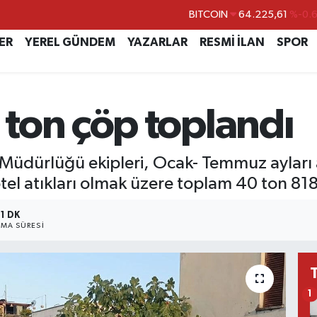
DOLAR
47,7143
%0.
EURO
55,0317
%-0.
ER
YEREL GÜNDEM
YAZARLAR
RESMİ İLAN
SPOR
STERLİN
64,2463
%0.
GRAM ALTIN
6510.40
%0.4
ton çöp toplandı
BİST100
13.799
%7
BITCOIN
64.225,61
%-0.
i Müdürlüğü ekipleri, Ocak- Temmuz ayları 
tel atıkları olmak üzere toplam 40 ton 818
1 DK
MA SÜRESI
1