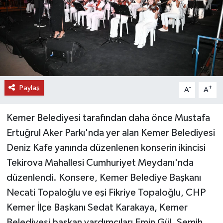
DÜNYA
EĞİTİM
TURİZM
Paylaş
-
+
A
A
RÖPORTAJ
Kemer Belediyesi tarafından daha önce Mustafa
VİDEO HABERLER
Ertuğrul Aker Parkı'nda yer alan Kemer Belediyesi
YAZARLAR
Deniz Kafe yanında düzenlenen konserin ikincisi
Tekirova Mahallesi Cumhuriyet Meydanı'nda
RESMİ İLAN
düzenlendi. Konsere, Kemer Belediye Başkanı
Necati Topaloğlu ve eşi Fikriye Topaloğlu, CHP
MAGAZİN
Kemer İlçe Başkanı Sedat Karakaya, Kemer
Belediyesi başkan yardımcıları Emin Gül, Semih