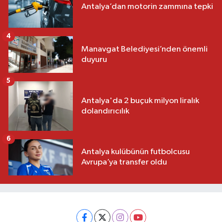
Antalya’dan motorin zammına tepki
4
Manavgat Belediyesi’nden önemli
duyuru
5
Antalya'da 2 buçuk milyon liralık
dolandırıcılık
6
Antalya kulübünün futbolcusu
Avrupa’ya transfer oldu