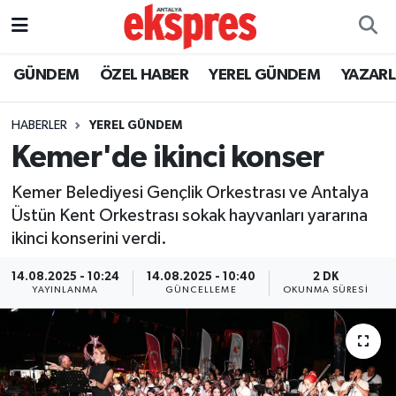
ÖZEL HABER
Nöbetçi Eczaneler
GÜNDEM
ÖZEL HABER
YEREL GÜNDEM
YAZAR
GÜNDEM
Hava Durumu
HABERLER
YEREL GÜNDEM
Kemer'de ikinci konser
YEREL GÜNDEM
Trafik Durumu
Kemer Belediyesi Gençlik Orkestrası ve Antalya
EKONOMİ
Süper Lig Puan Durumu ve Fikstür
Üstün Kent Orkestrası sokak hayvanları yararına
ikinci konserini verdi.
KÜLTÜR - SANAT
Tüm Manşetler
14.08.2025 - 10:24
14.08.2025 - 10:40
2 DK
SPOR
Son Dakika Haberleri
YAYINLANMA
GÜNCELLEME
OKUNMA SÜRESI
SİYASET
Haber Arşivi
SAĞLIK