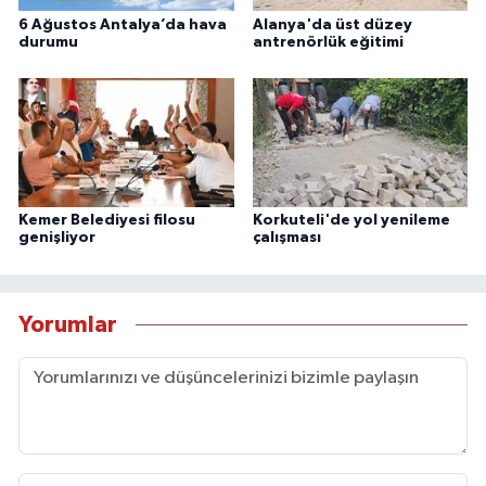
6 Ağustos Antalya’da hava
Alanya'da üst düzey
durumu
antrenörlük eğitimi
Kemer Belediyesi filosu
Korkuteli'de yol yenileme
genişliyor
çalışması
Yorumlar