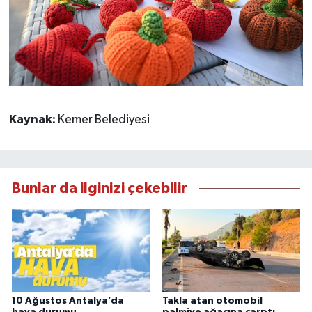
Kaynak:
Kemer Belediyesi
Bunlar da ilginizi çekebilir
10 Ağustos Antalya’da
Takla atan otomobil
hava durumu
palmiye ağacına çarptı