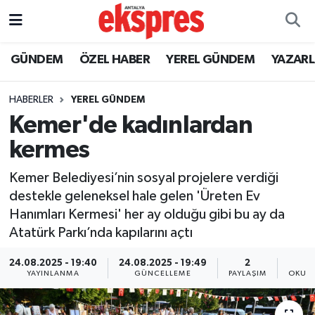
ÖZEL HABER
Nöbetçi Eczaneler
GÜNDEM
ÖZEL HABER
YEREL GÜNDEM
YAZAR
GÜNDEM
Hava Durumu
HABERLER
YEREL GÜNDEM
Kemer'de kadınlardan
YEREL GÜNDEM
Trafik Durumu
kermes
EKONOMİ
Süper Lig Puan Durumu ve Fikstür
Kemer Belediyesi’nin sosyal projelere verdiği
destekle geleneksel hale gelen 'Üreten Ev
KÜLTÜR - SANAT
Tüm Manşetler
Hanımları Kermesi' her ay olduğu gibi bu ay da
Atatürk Parkı’nda kapılarını açtı
SPOR
Son Dakika Haberleri
24.08.2025 - 19:40
24.08.2025 - 19:49
2
SİYASET
Haber Arşivi
YAYINLANMA
GÜNCELLEME
PAYLAŞIM
OKUNM
SAĞLIK