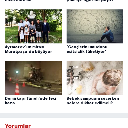
Aytmatov'un mirası
‘Gençlerin umudunu
Muratpaşa'da büyüyor
eşitsizlik tüketiyor’
Demirkapı Tüneli’nde feci
Bebek şampuanı seçerken
kaza
nelere dikkat edilmeli?
Yorumlar