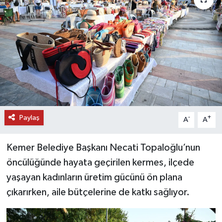
DÜNYA
EĞİTİM
TURİZM
RÖPORTAJ
Paylaş
VİDEO HABERLER
-
+
A
A
YAZARLAR
Kemer Belediye Başkanı Necati Topaloğlu’nun
öncülüğünde hayata geçirilen kermes, ilçede
RESMİ İLAN
yaşayan kadınların üretim gücünü ön plana
çıkarırken, aile bütçelerine de katkı sağlıyor.
MAGAZİN