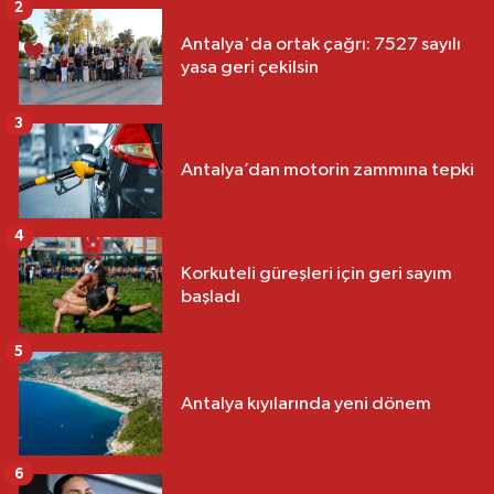
2
Antalya'da ortak çağrı: 7527 sayılı
yasa geri çekilsin
3
Antalya’dan motorin zammına tepki
4
Korkuteli güreşleri için geri sayım
başladı
5
Antalya kıyılarında yeni dönem
6