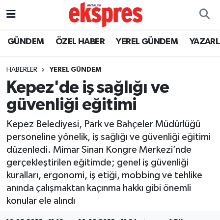
ÖZEL HABER
Nöbetçi Eczaneler
GÜNDEM
ÖZEL HABER
YEREL GÜNDEM
YAZAR
GÜNDEM
Hava Durumu
HABERLER
YEREL GÜNDEM
Kepez'de iş sağlığı ve
YEREL GÜNDEM
Trafik Durumu
güvenliği eğitimi
EKONOMİ
Süper Lig Puan Durumu ve Fikstür
Kepez Belediyesi, Park ve Bahçeler Müdürlüğü
personeline yönelik, iş sağlığı ve güvenliği eğitimi
KÜLTÜR - SANAT
Tüm Manşetler
düzenledi. Mimar Sinan Kongre Merkezi’nde
gerçekleştirilen eğitimde; genel iş güvenliği
SPOR
Son Dakika Haberleri
kuralları, ergonomi, iş etiği, mobbing ve tehlike
anında çalışmaktan kaçınma hakkı gibi önemli
SİYASET
Haber Arşivi
konular ele alındı
SAĞLIK