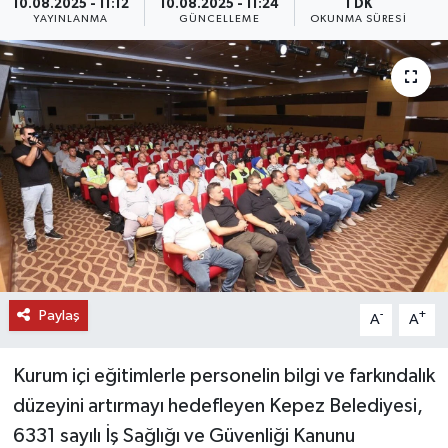
10.08.2025 - 11:12
10.08.2025 - 11:24
1 DK
YAYINLANMA
GÜNCELLEME
OKUNMA SÜRESI
DÜNYA
EĞİTİM
TURİZM
RÖPORTAJ
VİDEO HABERLER
YAZARLAR
Paylaş
-
+
A
A
RESMİ İLAN
Kurum içi eğitimlerle personelin bilgi ve farkındalık
MAGAZİN
düzeyini artırmayı hedefleyen Kepez Belediyesi,
6331 sayılı İş Sağlığı ve Güvenliği Kanunu