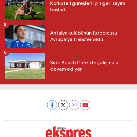
Korkuteli güreşleri için geri sayım
başladı
5
Antalya kulübünün futbolcusu
Avrupa’ya transfer oldu
6
Side Beach Cafe'de çalışmalar
devam ediyor