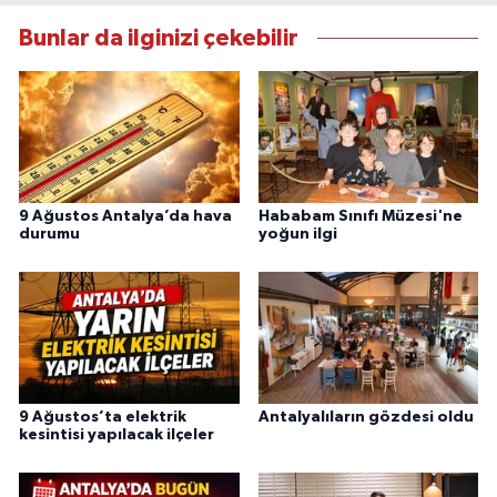
Bunlar da ilginizi çekebilir
9 Ağustos Antalya’da hava
Hababam Sınıfı Müzesi'ne
durumu
yoğun ilgi
9 Ağustos’ta elektrik
Antalyalıların gözdesi oldu
kesintisi yapılacak ilçeler