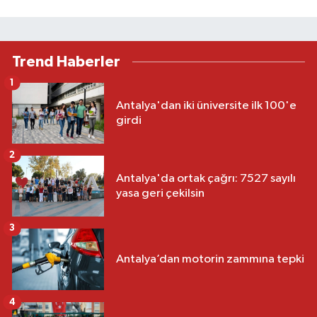
Trend Haberler
1
Antalya'dan iki üniversite ilk 100'e
girdi
2
Antalya'da ortak çağrı: 7527 sayılı
yasa geri çekilsin
3
Antalya’dan motorin zammına tepki
4