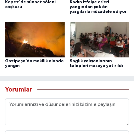
Kepez'de sünnet şöleni
Kadın itfaiye erleri
coşkusu
yangından çok ön
yargılarla mücadele ediyor
Gazipaşa’da makilik alanda
Sağlık çalışanlarının
yangın
talepleri masaya yatırıldı
Yorumlar