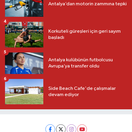
Antalya’dan motorin zammına tepki
4
Korkuteli güreşleri için geri sayım
başladı
5
Antalya kulübünün futbolcusu
Avrupa’ya transfer oldu
6
Side Beach Cafe'de çalışmalar
devam ediyor