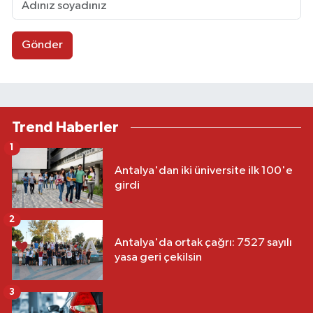
Gönder
Trend Haberler
1
Antalya'dan iki üniversite ilk 100'e
girdi
2
Antalya'da ortak çağrı: 7527 sayılı
yasa geri çekilsin
3