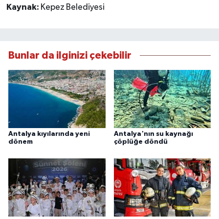
Kaynak:
Kepez Belediyesi
Bunlar da ilginizi çekebilir
Antalya kıyılarında yeni
Antalya'nın su kaynağı
dönem
çöplüğe döndü