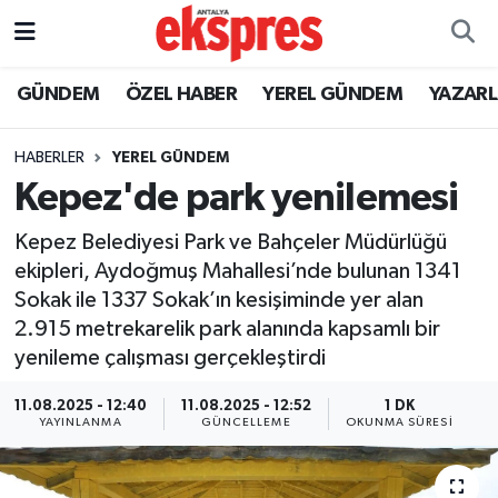
ÖZEL HABER
Nöbetçi Eczaneler
GÜNDEM
ÖZEL HABER
YEREL GÜNDEM
YAZAR
GÜNDEM
Hava Durumu
HABERLER
YEREL GÜNDEM
Kepez'de park yenilemesi
YEREL GÜNDEM
Trafik Durumu
Kepez Belediyesi Park ve Bahçeler Müdürlüğü
EKONOMİ
Süper Lig Puan Durumu ve Fikstür
ekipleri, Aydoğmuş Mahallesi’nde bulunan 1341
Sokak ile 1337 Sokak’ın kesişiminde yer alan
KÜLTÜR - SANAT
Tüm Manşetler
2.915 metrekarelik park alanında kapsamlı bir
yenileme çalışması gerçekleştirdi
SPOR
Son Dakika Haberleri
11.08.2025 - 12:40
11.08.2025 - 12:52
1 DK
SİYASET
Haber Arşivi
YAYINLANMA
GÜNCELLEME
OKUNMA SÜRESI
SAĞLIK