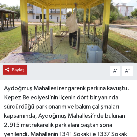
DÜNYA
EĞİTİM
TURİZM
RÖPORTAJ
Paylaş
-
+
A
A
VİDEO HABERLER
Aydoğmuş Mahallesi rengarenk parkına kavuştu.
YAZARLAR
Kepez Belediyesi’nin ilçenin dört bir yanında
RESMİ İLAN
sürdürdüğü park onarım ve bakım çalışmaları
kapsamında, Aydoğmuş Mahallesi’nde bulunan
MAGAZİN
2.915 metrekarelik park alanı baştan sona
yenilendi. Mahallenin 1341 Sokak ile 1337 Sokak