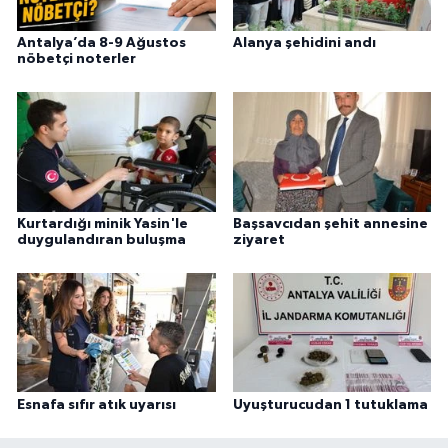
Antalya’da 8-9 Ağustos
Alanya şehidini andı
nöbetçi noterler
Kurtardığı minik Yasin'le
Başsavcıdan şehit annesine
duygulandıran buluşma
ziyaret
Esnafa sıfır atık uyarısı
Uyuşturucudan 1 tutuklama