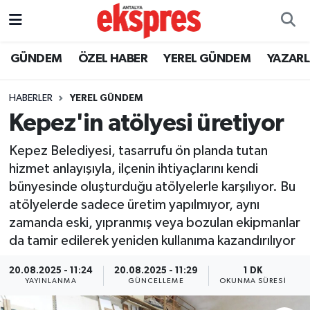
ÖZEL HABER
Nöbetçi Eczaneler
GÜNDEM
ÖZEL HABER
YEREL GÜNDEM
YAZAR
GÜNDEM
Hava Durumu
HABERLER
YEREL GÜNDEM
Kepez'in atölyesi üretiyor
YEREL GÜNDEM
Trafik Durumu
Kepez Belediyesi, tasarrufu ön planda tutan
EKONOMİ
Süper Lig Puan Durumu ve Fikstür
hizmet anlayışıyla, ilçenin ihtiyaçlarını kendi
bünyesinde oluşturduğu atölyelerle karşılıyor. Bu
KÜLTÜR - SANAT
Tüm Manşetler
atölyelerde sadece üretim yapılmıyor, aynı
zamanda eski, yıpranmış veya bozulan ekipmanlar
SPOR
Son Dakika Haberleri
da tamir edilerek yeniden kullanıma kazandırılıyor
SİYASET
Haber Arşivi
20.08.2025 - 11:24
20.08.2025 - 11:29
1 DK
YAYINLANMA
GÜNCELLEME
OKUNMA SÜRESI
SAĞLIK