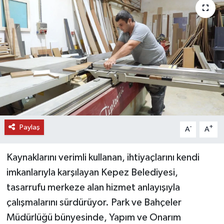
DÜNYA
EĞİTİM
TURİZM
RÖPORTAJ
VİDEO HABERLER
Paylaş
-
+
A
A
YAZARLAR
Kaynaklarını verimli kullanan, ihtiyaçlarını kendi
RESMİ İLAN
imkanlarıyla karşılayan Kepez Belediyesi,
tasarrufu merkeze alan hizmet anlayışıyla
MAGAZİN
çalışmalarını sürdürüyor. Park ve Bahçeler
Müdürlüğü bünyesinde, Yapım ve Onarım