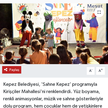
DÜNYA
EĞİTİM
TURİZM
RÖPORTAJ
VİDEO HABERLER
Paylaş
YAZARLAR
-
+
A
A
RESMİ İLAN
Kepez Belediyesi, 'Sahne Kepez' programıyla
Kirişçiler Mahallesi'ni renklendirdi. Yüz boyama,
MAGAZİN
renkli animasyonlar, müzik ve sahne gösterileriyle
dolu program, hem çocuklar hem de yetişkinlere