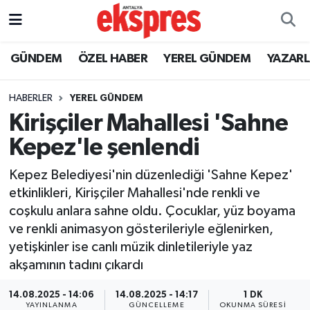
ÖZEL HABER
Nöbetçi Eczaneler
GÜNDEM
ÖZEL HABER
YEREL GÜNDEM
YAZAR
GÜNDEM
Hava Durumu
HABERLER
YEREL GÜNDEM
Kirişçiler Mahallesi 'Sahne
YEREL GÜNDEM
Trafik Durumu
Kepez'le şenlendi
EKONOMİ
Süper Lig Puan Durumu ve Fikstür
Kepez Belediyesi'nin düzenlediği 'Sahne Kepez'
etkinlikleri, Kirişçiler Mahallesi'nde renkli ve
KÜLTÜR - SANAT
Tüm Manşetler
coşkulu anlara sahne oldu. Çocuklar, yüz boyama
ve renkli animasyon gösterileriyle eğlenirken,
SPOR
Son Dakika Haberleri
yetişkinler ise canlı müzik dinletileriyle yaz
akşamının tadını çıkardı
SİYASET
Haber Arşivi
14.08.2025 - 14:06
14.08.2025 - 14:17
1 DK
SAĞLIK
YAYINLANMA
GÜNCELLEME
OKUNMA SÜRESI