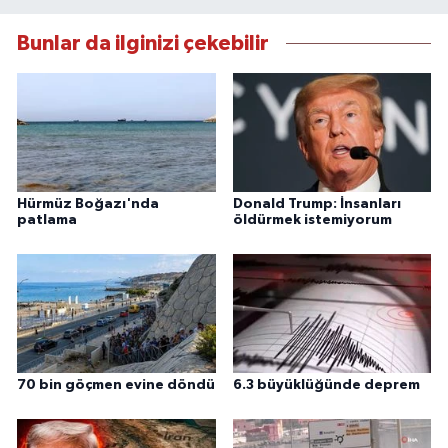
Bunlar da ilginizi çekebilir
Hürmüz Boğazı'nda
Donald Trump: İnsanları
patlama
öldürmek istemiyorum
70 bin göçmen evine döndü
6.3 büyüklüğünde deprem