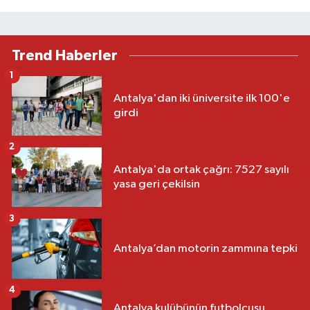
Trend Haberler
1
Antalya'dan iki üniversite ilk 100'e
girdi
2
Antalya'da ortak çağrı: 7527 sayılı
yasa geri çekilsin
3
Antalya’dan motorin zammına tepki
4
Antalya kulübünün futbolcusu