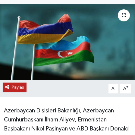
DÜNYA
EĞİTİM
TURİZM
RÖPORTAJ
VİDEO HABERLER
Paylaş
YAZARLAR
-
+
A
A
RESMİ İLAN
Azerbaycan Dışişleri Bakanlığı, Azerbaycan
MAGAZİN
Cumhurbaşkanı İlham Aliyev, Ermenistan
Başbakanı Nikol Paşinyan ve ABD Başkanı Donald