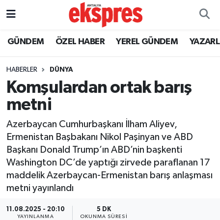
ÖZEL HABER
Nöbetçi Eczaneler
GÜNDEM
ÖZEL HABER
YEREL GÜNDEM
YAZAR
GÜNDEM
Hava Durumu
HABERLER
DÜNYA
Komşulardan ortak barış
YEREL GÜNDEM
Trafik Durumu
metni
EKONOMİ
Süper Lig Puan Durumu ve Fikstür
Azerbaycan Cumhurbaşkanı İlham Aliyev,
Ermenistan Başbakanı Nikol Paşinyan ve ABD
KÜLTÜR - SANAT
Tüm Manşetler
Başkanı Donald Trump’ın ABD’nin başkenti
Washington DC’de yaptığı zirvede paraflanan 17
SPOR
Son Dakika Haberleri
maddelik Azerbaycan-Ermenistan barış anlaşması
metni yayınlandı
SİYASET
Haber Arşivi
11.08.2025 - 20:10
5 DK
SAĞLIK
YAYINLANMA
OKUNMA SÜRESI