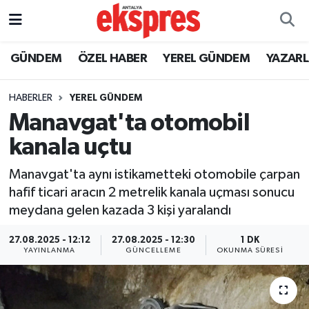
ÖZEL HABER
Nöbetçi Eczaneler
GÜNDEM
ÖZEL HABER
YEREL GÜNDEM
YAZAR
GÜNDEM
Hava Durumu
HABERLER
YEREL GÜNDEM
Manavgat'ta otomobil
YEREL GÜNDEM
Trafik Durumu
kanala uçtu
EKONOMİ
Süper Lig Puan Durumu ve Fikstür
Manavgat'ta aynı istikametteki otomobile çarpan
hafif ticari aracın 2 metrelik kanala uçması sonucu
KÜLTÜR - SANAT
Tüm Manşetler
meydana gelen kazada 3 kişi yaralandı
SPOR
Son Dakika Haberleri
27.08.2025 - 12:12
27.08.2025 - 12:30
1 DK
YAYINLANMA
GÜNCELLEME
OKUNMA SÜRESI
SİYASET
Haber Arşivi
SAĞLIK