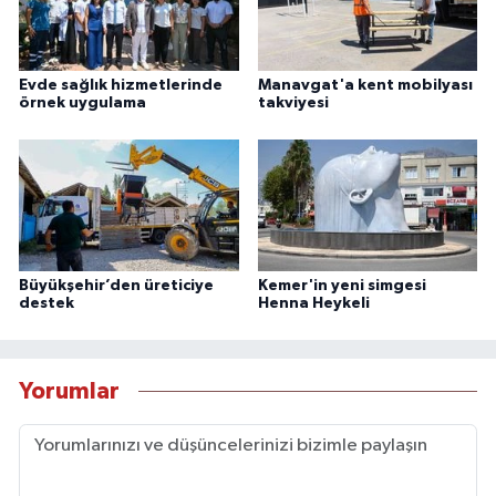
Evde sağlık hizmetlerinde
Manavgat'a kent mobilyası
örnek uygulama
takviyesi
Büyükşehir’den üreticiye
Kemer'in yeni simgesi
destek
Henna Heykeli
Yorumlar