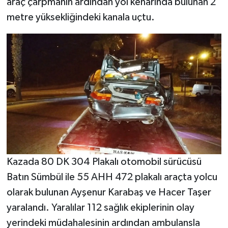
araç çarpmanın ardından yol kenarında bulunan 2
metre yüksekliğindeki kanala uçtu.
Kazada 80 DK 304 Plakalı otomobil sürücüsü
Batın Sümbül ile 55 AHH 472 plakalı araçta yolcu
olarak bulunan Ayşenur Karabaş ve Hacer Taşer
yaralandı. Yaralılar 112 sağlık ekiplerinin olay
yerindeki müdahalesinin ardından ambulansla