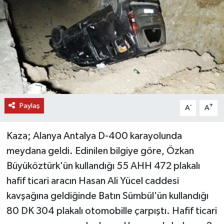
DÜNYA
EĞİTİM
TURİZM
RÖPORTAJ
Paylaş
-
+
A
A
VİDEO HABERLER
Kaza; Alanya Antalya D-400 karayolunda
YAZARLAR
meydana geldi. Edinilen bilgiye göre, Özkan
Büyüköztürk'ün kullandığı 55 AHH 472 plakalı
RESMİ İLAN
hafif ticari aracın Hasan Ali Yücel caddesi
kavşağına geldiğinde Batın Sümbül'ün kullandığı
MAGAZİN
80 DK 304 plakalı otomobille çarpıştı. Hafif ticari